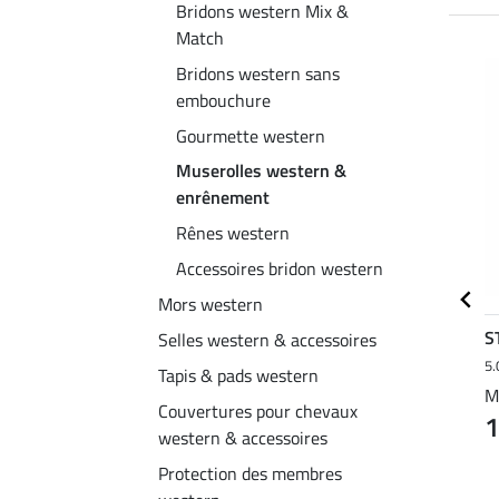
Bridons western Mix &
Match
NOUVEAU
NOUVEAU
Bridons western sans
embouchure
Gourmette western
Muserolles western &
enrênement
Rênes western
Accessoires bridon western
Mors western
SHOWMASTER
Felix
S
Selles western & accessoires
5.0
8
Bühler
4.5
39
5.
Tapis & pads western
y
Longe avec mousqueton
Pantalon d'équitation à
M
Couvertures pour chevaux
1
on
anti-panique Bright
fond intégral Milena CTS
western & accessoires
À partir de 5,49 €
79,90 €
Protection des membres
6,99 €