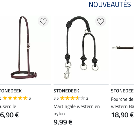
NOUVEAUTÉS
TONEDEEK
STONEDEEK
STONEDEE
0
5
3.5
2
Fourche de
userolle
Martingale western en
western Ba
6,90 €
18,90 €
nylon
9,99 €