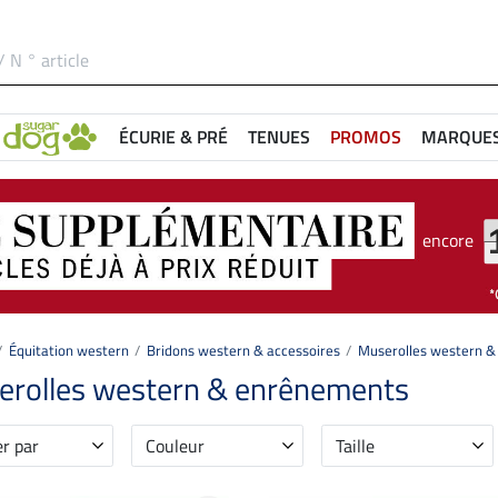
ÉCURIE & PRÉ
TENUES
PROMOS
MARQUE
encore
Équitation western
Bridons western & accessoires
Muserolles western 
rolles western & enrênements
er par
Couleur
Taille