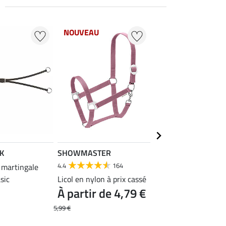
NOUVEAU
NOUVEAU
K
SHOWMASTER
SHOWMASTER
4.4
164
4.4
80
 martingale
sic
Licol en nylon à prix cassé
Licol en nylon à prix
À partir de 4,79 €
II
À partir de 7,
5,99 €
9,99 €