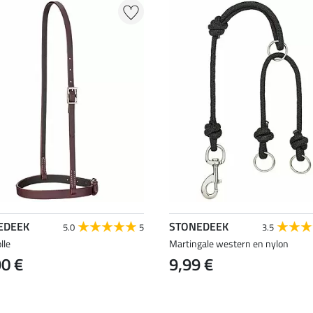
EDEEK
STONEDEEK
5.0
5
3.5
lle
Martingale western en nylon
90 €
9,99 €