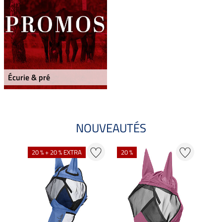
Écurie & pré
NOUVEAUTÉS
20 % + 20 % EXTRA
20 %
22 %