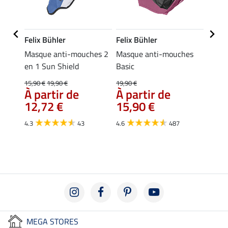
Felix Bühler
Felix Bühler
Felix
Masque anti-mouches 2
Masque anti-mouches
Masqu
en 1 Sun Shield
Basic
en me
Pro
15,90 €
19,90 €
19,90 €
À partir de
À partir de
22,90 
12,72 €
15,90 €
À pa
17,
4.3
43
4.6
487
4.5
MEGA STORES