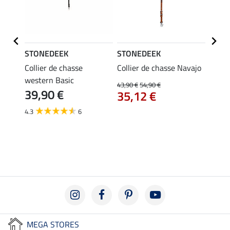
STONEDEEK
STONEDEEK
STON
Collier de chasse
Collier de chasse Navajo
Collie
49,
western Basic
43,90 €
54,90 €
39,90 €
35,12 €
5.0
4.3
6
MEGA STORES