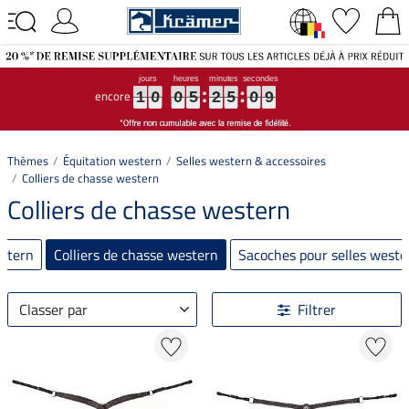
encore
1
1
1
0
0
0
0
0
0
5
5
5
2
2
2
5
5
5
0
0
0
9
9
9
1
0
0
5
2
5
0
9
Thèmes
Équitation western
Selles western & accessoires
Colliers de chasse western
Colliers de chasse western
estern
Colliers de chasse western
Sacoches pour selles weste
Classer par
Filtrer