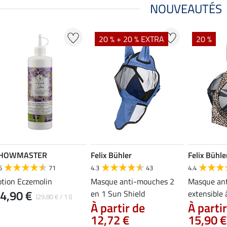
NOUVEAUTÉS
20 % + 20 % EXTRA
20 %
HOWMASTER
Felix Bühler
Felix Bühle
6
71
4.3
43
4.4
otion Eczemolin
Masque anti-mouches 2
Masque an
4,90 €
en 1 Sun Shield
extensible à
(29,80 € / 1 l)
À partir de
À parti
12,72 €
15,90 €