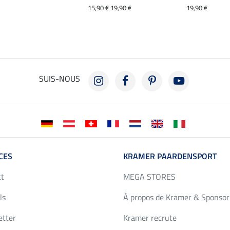
15,90 €
19,90 €
19,90 €
SUIS-NOUS
CES
KRAMER PAARDENSPORT
ct
MEGA STORES
ls
À propos de Kramer & Sponsor
etter
Kramer recrute