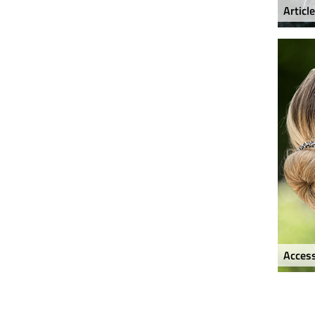
Articl
Access