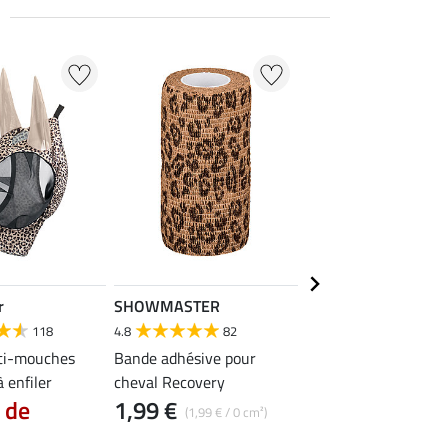
22 %
r
SHOWMASTER
Felix Bühler
118
4.8
82
4.5
120
ti-mouches
Bande adhésive pour
Masque anti-mouche
 enfiler
cheval Recovery
mesh Ripstop Basic 
r de
1,99 €
À partir de
(1,99 € / 0 cm²)
17,90 €