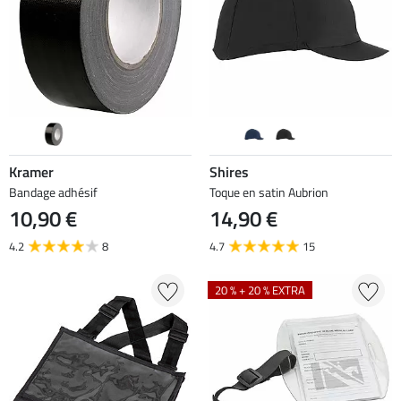
Kramer
Shires
Bandage adhésif
Toque en satin Aubrion
10,90 €
14,90 €
4.2
8
4.7
15
20 % + 20 % EXTRA