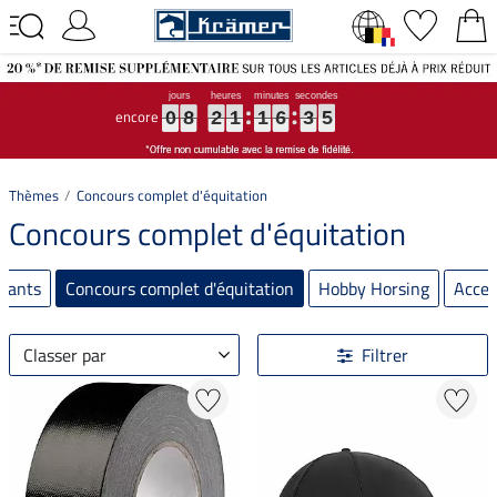
encore
0
0
0
8
8
8
2
2
2
1
1
1
1
1
1
6
6
6
3
3
3
4
4
4
0
8
2
1
1
6
3
4
Thèmes
Concours complet d'équitation
Concours complet d'équitation
ssants
Concours complet d'équitation
Hobby Horsing
Acces
Classer par
Filtrer