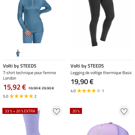
Volti by STEEDS
Volti by STEEDS
T-shirt technique pour femme
Legging de voltige thermique Basic
London
19,90 €
15,92 €
19,90 €
29,90 €
4.0
1
5.0
2
33 % + 20 % EXTRA
20 %