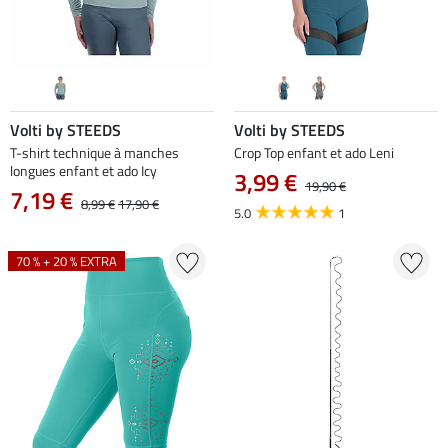
Volti by STEEDS
Volti by STEEDS
T-shirt technique à manches
Crop Top enfant et ado Leni
longues enfant et ado Icy
3,99 €
19,90 €
7,19 €
8,99 €
17,90 €
5.0
1
70 % + 20 % EXTRA