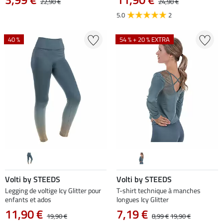
22,90 €
24,90 €
5.0
2
40 %
54 % + 20 % EXTRA
Volti by STEEDS
Volti by STEEDS
Legging de voltige Icy Glitter pour
T-shirt technique à manches
enfants et ados
longues Icy Glitter
11,90 €
7,19 €
19,90 €
8,99 €
19,90 €