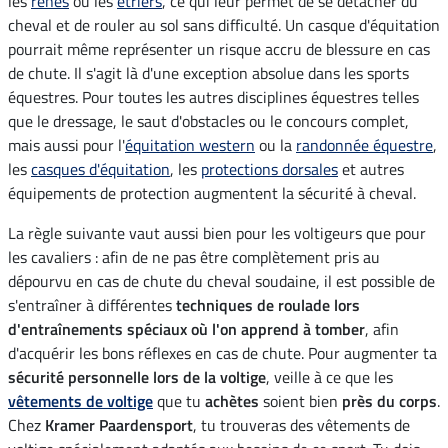
les
rênes
ou les
étriers
, ce qui leur permet de se détacher du
cheval et de rouler au sol sans difficulté. Un casque d'équitation
pourrait même représenter un risque accru de blessure en cas
de chute. Il s'agit là d'une exception absolue dans les sports
équestres. Pour toutes les autres disciplines équestres telles
que le dressage, le saut d'obstacles ou le concours complet,
mais aussi pour l'
équitation western
ou la
randonnée équestre
,
les
casques d'équitation
, les
protections dorsales
et autres
équipements de protection augmentent la sécurité à cheval.
La règle suivante vaut aussi bien pour les voltigeurs que pour
les cavaliers : afin de ne pas être complètement pris au
dépourvu en cas de chute du cheval soudaine, il est possible de
s'entraîner à différentes
techniques de roulade lors
d'entraînements spéciaux où l'on apprend à tomber
, afin
d'acquérir les bons réflexes en cas de chute. Pour augmenter ta
sécurité personnelle lors de la voltige
, veille à ce que les
vêtements de voltige
que tu
achètes
soient bien
près du corps
.
Chez
Kramer Paardensport
, tu trouveras des vêtements de