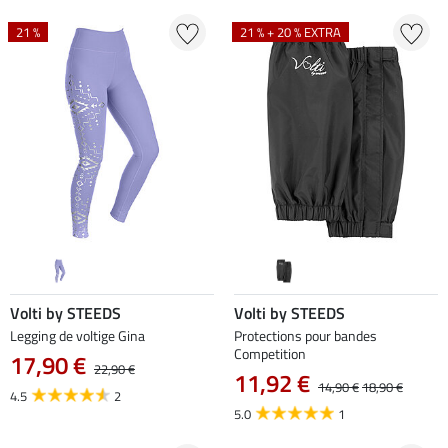
21 %
21 % + 20 % EXTRA
Volti by STEEDS
Volti by STEEDS
Legging de voltige Gina
Protections pour bandes
Competition
17,90 €
22,90 €
11,92 €
14,90 €
18,90 €
4.5
2
5.0
1