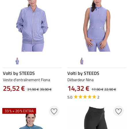
Volti by STEEDS
Volti by STEEDS
Veste d'entraînement Fiona
Débardeur Nina
25,52 €
14,32 €
31,90 €
39,90 €
17,90 €
22,90 €
5.0
2
33 % + 20 % EXTRA