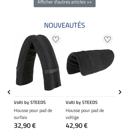
Afficher d'autres articles >>
NOUVEAUTÉS
Volti by STEEDS
Volti by STEEDS
Volti
à
Housse pour pad de
Housse pour pad de
Surfa
349
asic
surfaix
voltige
32,90 €
42,90 €
4.7