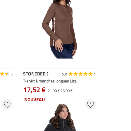
STONEDEEK
3
5.0
1
T-shirt à manches longues Liza
17,52 €
21,90 €
26,90 €
NOUVEAU