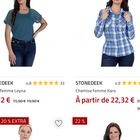
EDEEK
STONEDEEK
4.8
33
4.9
t femme Leyna
Chemise femme Karo
72 €
À partir de 22,32 €
15,90 €
19,90 €
2
3
+ 20 % EXTRA
22 %