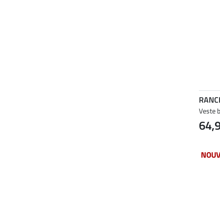
RANC
Veste b
64,
NOU