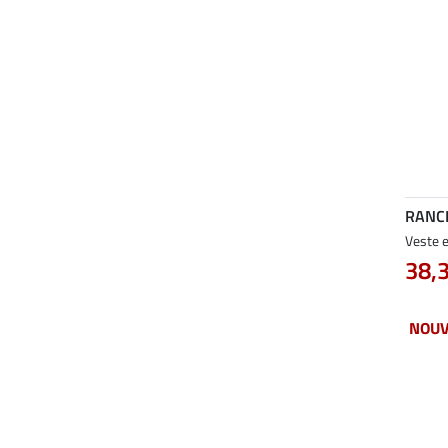
RANC
Veste e
38,
NOU