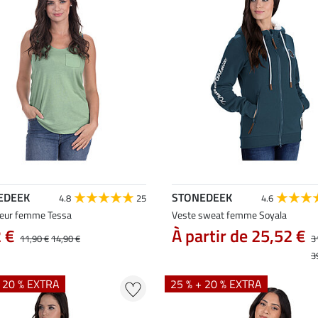
EDEEK
STONEDEEK
4.8
25
4.6
eur femme Tessa
Veste sweat femme Soyala
 €
À partir de 25,52 €
11,90 €
14,90 €
3
3
+ 20 % EXTRA
25 % + 20 % EXTRA