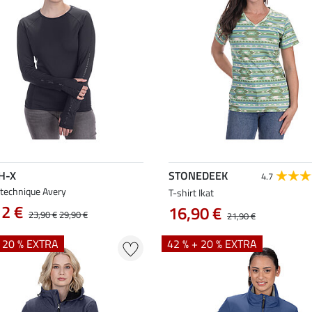
H-X
STONEDEEK
4.7
 technique Avery
T-shirt Ikat
12 €
16,90 €
23,90 €
29,90 €
21,90 €
+ 20 % EXTRA
42 % + 20 % EXTRA