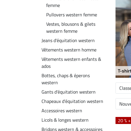
femme
Pullovers western femme
Vestes, blousons & gilets
western femme
Jeans d'équitation western
Vêtements western homme
Vêtements western enfants &
ados
T-shi
Bottes, chaps & éperons
western
Class
Gants d'équitation western
Chapeaux d'équitation western
Nouve
Accessoires western
Licols & longes western
20 % 
Bridons western & accessoires