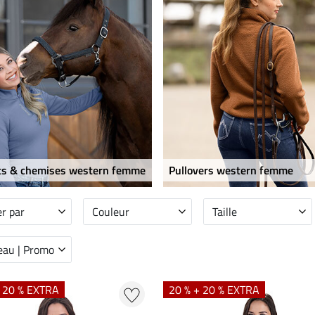
rts & chemises western femme
Pullovers western femme
er par
Couleur
Taille
au | Promo
+ 20 % EXTRA
20 % + 20 % EXTRA