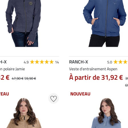
H-X
RANCH-X
4.9
14
5.0
n polaire Jamie
Veste d'entraînement Aspen
32 €
À partir de 31,92 €
47,90 €
59,90 €
3
6
VEAU
NOUVEAU