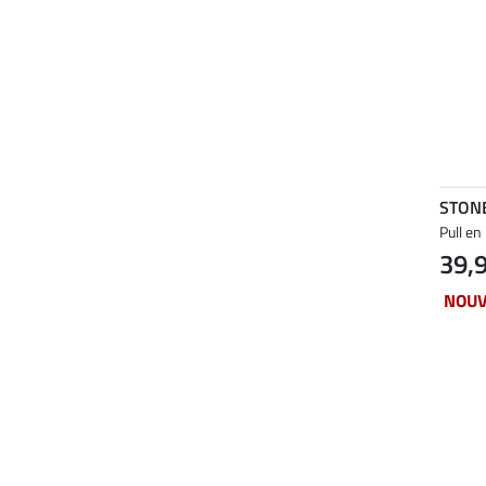
STON
Pull en
39,
NOU