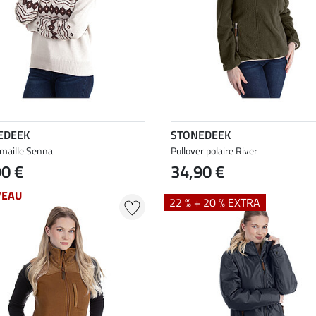
EDEEK
STONEDEEK
 maille Senna
Pullover polaire River
90 €
34,90 €
VEAU
22 % + 20 % EXTRA