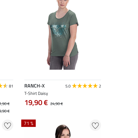
RANCH-X
81
5.0
2
T-Shirt Daisy
19,90 €
1,90 €
24,90 €
9,90 €
71 %