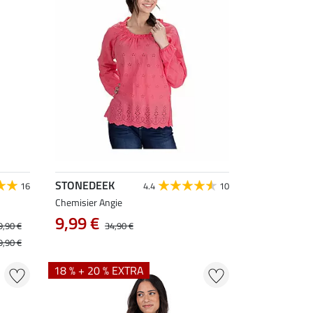
STONEDEEK
16
4.4
10
Chemisier Angie
9,99 €
9,90 €
34,90 €
9,90 €
18 % + 20 % EXTRA