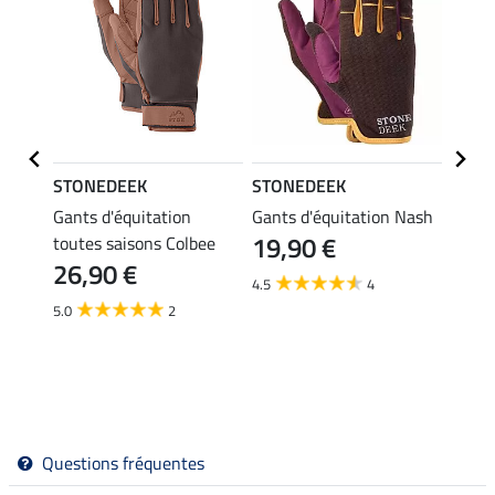
STONEDEEK
STONEDEEK
STON
s
Gants d'équitation
Gants d'équitation Nash
Gants
19,90 €
24,
ieurs)
toutes saisons Colbee
26,90 €
4.5
4
5.0
5.0
2
Questions fréquentes