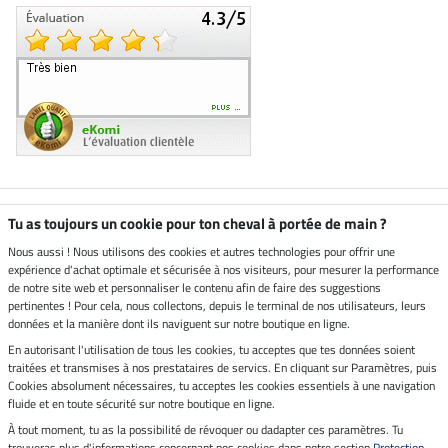
Boutique climatiquement
Tu as toujours un cookie pour ton cheval à portée de main ?
neutre
Nous aussi ! Nous utilisons des cookies et autres technologies pour offrir une
expérience d'achat optimale et sécurisée à nos visiteurs, pour mesurer la performance
Livraison par
de notre site web et personnaliser le contenu afin de faire des suggestions
pertinentes ! Pour cela, nous collectons, depuis le terminal de nos utilisateurs, leurs
données et la manière dont ils naviguent sur notre boutique en ligne.
En autorisant l'utilisation de tous les cookies, tu acceptes que tes données soient
Paiement sécurisé
traitées et transmises à nos prestataires de servics. En cliquant sur Paramètres, puis
Cookies absolument nécessaires, tu acceptes les cookies essentiels à une navigation
fluide et en toute sécurité sur notre boutique en ligne.
À tout moment, tu as la possibilité de révoquer ou dadapter ces paramètres. Tu
Mentions légales
trouveras plus d'informations concernant nos cookies dans notre section
Protection