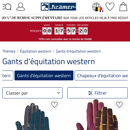
encore
0
0
0
8
8
8
1
1
1
7
7
7
5
5
5
7
7
7
2
2
2
0
0
0
0
8
1
7
5
7
2
0
Thèmes
Équitation western
Gants d'équitation western
Gants d'équitation western
estern
Gants d'équitation western
Chapeaux d'équitation wes
Classer par
Filtrer