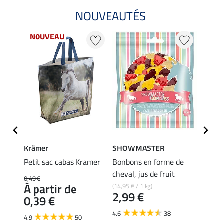
NOUVEAUTÉS
NOUVEAU
Krämer
SHOWMASTER
Origi
de
Petit sac cabas Kramer
Bonbons en forme de
Frian
cheval, jus de fruit
(16,63 
0,49 €
4,9
À partir de
(14,95 € / 1 kg)
2,99 €
0,39 €
4.5
4.6
38
4.9
50