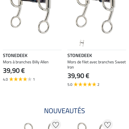
STONEDEEK
STONEDEEK
Mors à branches Billy Allen
Mors de filet avec branches Sweet
Iron
39,90 €
39,90 €
4.0
1
5.0
2
NOUVEAUTÉS
NO