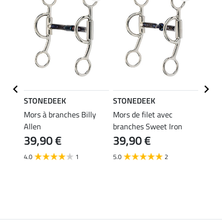
STONEDEEK
STONEDEEK
SHO
s
Mors à branches Billy
Mors de filet avec
Guêtr
ieurs)
Allen
branches Sweet Iron
19,90 
39,90 €
39,90 €
À pa
15,
4.0
1
5.0
2
4.6