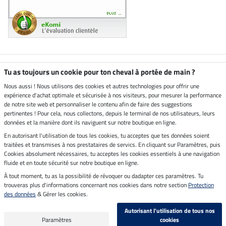
Boutique climatiquement
Tu as toujours un cookie pour ton cheval à portée de main ?
neutre
Nous aussi ! Nous utilisons des cookies et autres technologies pour offrir une
expérience d'achat optimale et sécurisée à nos visiteurs, pour mesurer la performance
Livraison par
de notre site web et personnaliser le contenu afin de faire des suggestions
pertinentes ! Pour cela, nous collectons, depuis le terminal de nos utilisateurs, leurs
données et la manière dont ils naviguent sur notre boutique en ligne.
En autorisant l'utilisation de tous les cookies, tu acceptes que tes données soient
Paiement sécurisé
traitées et transmises à nos prestataires de servics. En cliquant sur Paramètres, puis
Cookies absolument nécessaires, tu acceptes les cookies essentiels à une navigation
fluide et en toute sécurité sur notre boutique en ligne.
À tout moment, tu as la possibilité de révoquer ou dadapter ces paramètres. Tu
Mentions légales
trouveras plus d'informations concernant nos cookies dans notre section
Protection
des données
& Gérer les cookies.
Dernière actualisation le 09.08.2026 à 07:13
Autorisant l'utilisation de tous nos
Tous les prix s'entendent TVA incluse et
frais de port en sus
Paramètres
cookies