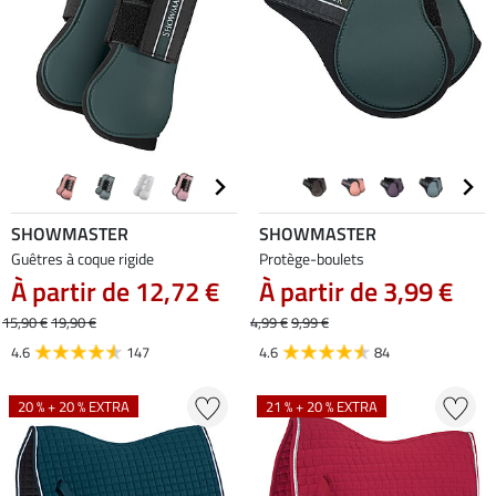
SHOWMASTER
SHOWMASTER
Guêtres à coque rigide
Protège-boulets
À partir de 12,72 €
À partir de 3,99 €
15,90 €
19,90 €
4,99 €
9,99 €
4.6
147
4.6
84
20 % + 20 % EXTRA
21 % + 20 % EXTRA