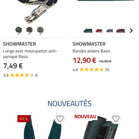
SHOWMASTER
SHOWMASTER
Longe avec mousqueton anti-
Bandes polaire Basic
panique Basic
12,90 €
19,90 €
7,49 €
4.8
26
3.9
8
NOUVEAUTÉS
NOUVEAU
67 %
20 %