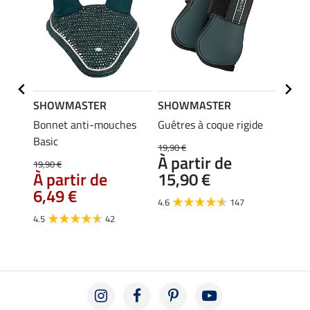
SHOWMASTER
SHOWMASTER
SHO
dy
Bonnet anti-mouches
Guêtres à coque rigide
Tapis 
Basic
19,90 €
34,90 
À partir de
À pa
19,90 €
À partir de
15,90 €
27,
6,49 €
4.6
147
4.8
4.5
42