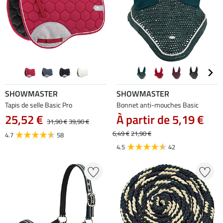
SHOWMASTER
SHOWMASTER
Tapis de selle Basic Pro
Bonnet anti-mouches Basic
25,52 €
À partir de 5,19 €
31,90 €
39,90 €
6,49 €
21,90 €
4.7
58
4.5
42