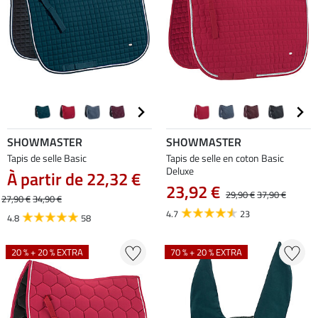
SHOWMASTER
SHOWMASTER
Tapis de selle Basic
Tapis de selle en coton Basic
Deluxe
À partir de 22,32 €
23,92 €
29,90 €
37,90 €
27,90 €
34,90 €
4.7
23
4.8
58
20 % + 20 % EXTRA
70 % + 20 % EXTRA