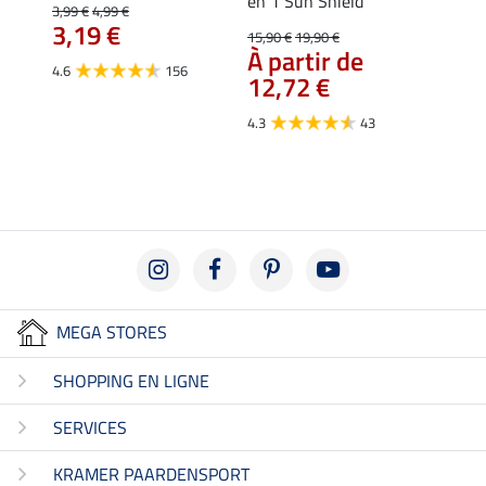
en 1 Sun Shield
extens
3,99 €
4,99 €
3,19 €
15,90 €
19,90 €
19,90 
À partir de
À pa
4.6
156
12,72 €
15,
4.3
43
4.4
MEGA STORES
SHOPPING EN LIGNE
SERVICES
KRAMER PAARDENSPORT