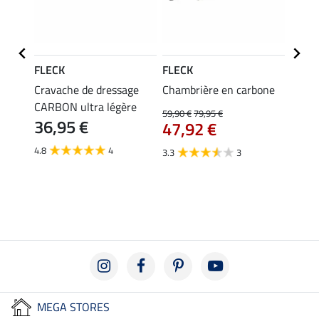
FLECK
FLECK
FLEC
Cravache de dressage
Chambrière en carbone
Crava
CARBON ultra légère
Feldm
59,90 €
79,95 €
36,95 €
SPOR
47,92 €
37,
4.8
4
3.3
3
4.9
MEGA STORES