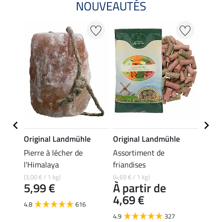
NOUVEAUTÉS
e
Original Landmühle
Original Landmühle
Origi
Pierre à lécher de
Assortiment de
Friand
l'Himalaya
friandises
alpin
(3,00 € / 1 kg)
(4,69 € / 1 kg)
(4,69 € 
5,99 €
À partir de
À pa
4,69 €
4,6
4.8
616
4.9
327
4.8