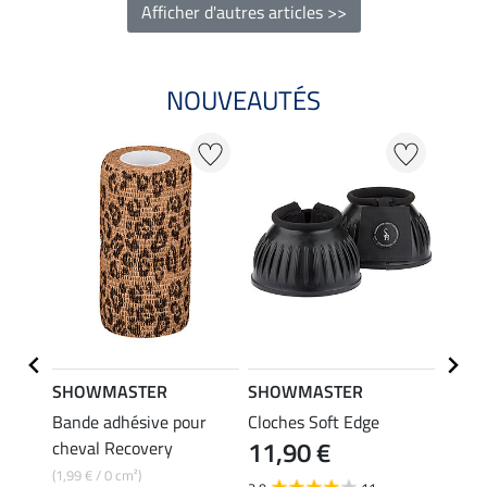
Afficher d'autres articles >>
NOUVEAUTÉS
SHOWMASTER
SHOWMASTER
SHO
Bande adhésive pour
Cloches Soft Edge
Cloch
11,90 €
17,
cheval Recovery
(1,99 € / 0 cm²)