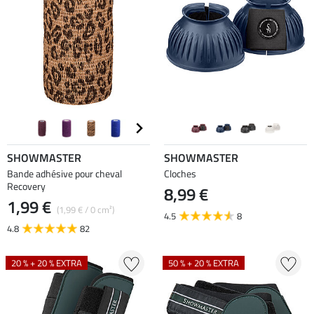
SHOWMASTER
SHOWMASTER
Bande adhésive pour cheval
Cloches
Recovery
8,99 €
1,99 €
(1,99 € / 0 cm²)
4.5
8
4.8
82
20 % + 20 % EXTRA
50 % + 20 % EXTRA