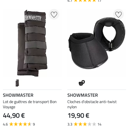
4.7
17
SHOWMASTER
SHOWMASTER
Lot de guêtres de transport Bon
Cloches d'obstacle anti-twist
Voyage
nylon
44,90 €
19,90 €
4.6
9
3.3
14