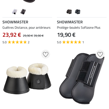
SHOWMASTER
SHOWMASTER
Guêtres Distance, pour antérieurs
Protège-boulets Softzone Plus
23,92 €
19,90 €
29,90 €
39,90 €
5.0
2
5.0
1