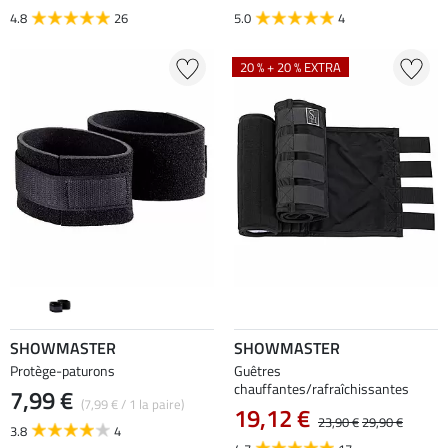
4.8
26
5.0
4
20 % + 20 % EXTRA
SHOWMASTER
SHOWMASTER
Protège-paturons
Guêtres
chauffantes/rafraîchissantes
7,99 €
(7,99 € / 1 la paire)
19,12 €
23,90 €
29,90 €
3.8
4