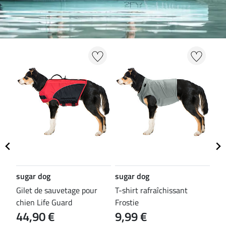
sugar dog
sugar dog
sug
Gilet de sauvetage pour
T-shirt rafraîchissant
Ban
chien Life Guard
Frostie
Fro
44,90 €
9,99 €
5,