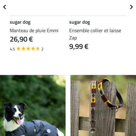
sugar dog
sugar dog
sug
Manteau de pluie Emmi
Ensemble collier et laisse
Imp
26,90 €
Zap
To 
9,99 €
26
4.5
2
5.0