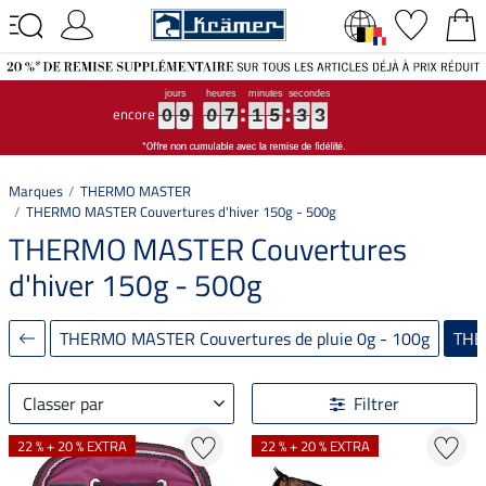
encore
0
0
0
9
9
9
0
0
0
7
7
7
1
1
1
5
5
5
3
3
3
2
2
2
0
9
0
7
1
5
3
2
Marques
THERMO MASTER
THERMO MASTER Couvertures d'hiver 150g - 500g
THERMO MASTER Couvertures
d'hiver 150g - 500g
THERMO MASTER Couvertures de pluie 0g - 100g
THE
Classer par
Filtrer
22 % + 20 % EXTRA
22 % + 20 % EXTRA