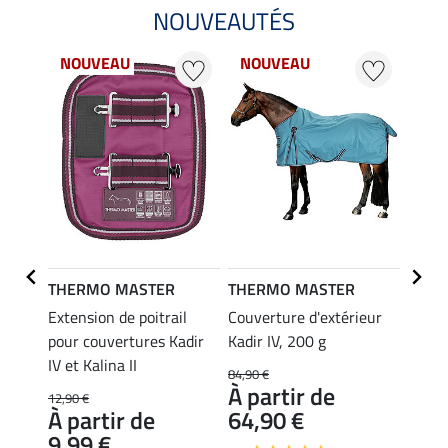
NOUVEAUTÉS
NOUVEAU
NOUVEAU
NO
THERMO MASTER
THERMO MASTER
THER
Extension de poitrail
Couverture d'extérieur
Couve
pour couvertures Kadir
Kadir IV, 200 g
Kadir 
IV et Kalina II
84,90 €
89,90 
À partir de
À pa
12,90 €
À partir de
64,90 €
69,
9,99 €