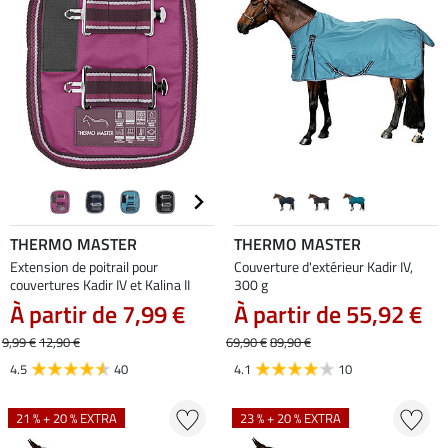
THERMO MASTER
THERMO MASTER
Extension de poitrail pour
Couverture d'extérieur Kadir IV,
couvertures Kadir IV et Kalina II
300 g
À partir de 7,99 €
À partir de 55,92 €
9,99 €
12,90 €
69,90 €
89,90 €
4.5
40
4.1
10
21 % + 20 % EXTRA
23 % + 20 % EXTRA