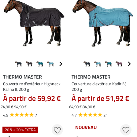
THERMO MASTER
THERMO MASTER
Couverture d'extérieur Highneck
Couverture d'extérieur Kadir IV,
Kalina II, 200 g
200 g
À partir de 59,92 €
À partir de 51,92 €
74,90 €
94,90 €
64,90 €
84,90 €
4.9
7
4.7
21
NOUVEAU
20 % + 20 % EXTRA