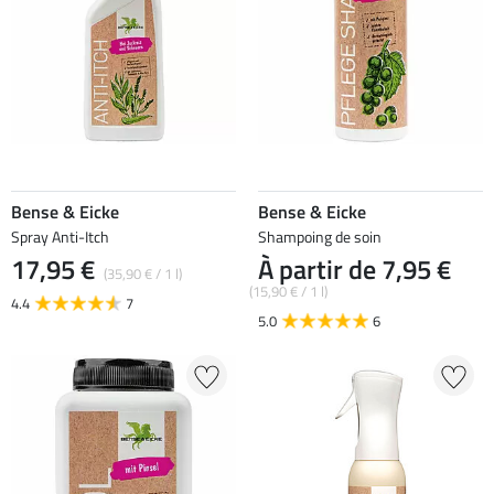
Bense & Eicke
Bense & Eicke
Spray Anti-Itch
Shampoing de soin
17,95 €
À partir de 7,95 €
(35,90 € / 1 l)
(15,90 € / 1 l)
4.4
7
5.0
6