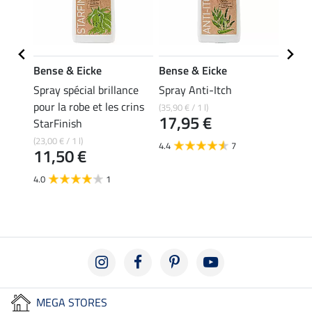
Bense & Eicke
Bense & Eicke
Bense
Spray spécial brillance
Spray Anti-Itch
Shamp
pour la robe et les crins
(35,90 € / 1 l)
(15,90 €
17,95 €
À pa
StarFinish
7,9
(23,00 € / 1 l)
4.4
7
11,50 €
5.0
4.0
1
MEGA STORES