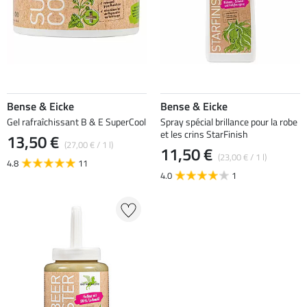
Bense & Eicke
Bense & Eicke
Gel rafraîchissant B & E SuperCool
Spray spécial brillance pour la robe
et les crins StarFinish
13,50 €
(27,00 € / 1 l)
11,50 €
(23,00 € / 1 l)
4.8
11
4.0
1