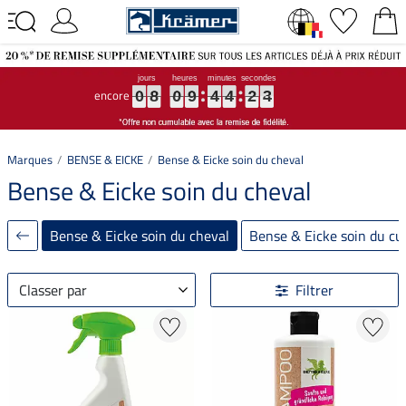
encore
0
0
0
8
8
8
0
0
0
9
9
9
4
4
4
4
4
4
2
2
2
3
3
3
0
8
0
9
4
4
2
3
Marques
BENSE & EICKE
Bense & Eicke soin du cheval
Bense & Eicke soin du cheval
Bense & Eicke soin du cheval
Bense & Eicke soin du cu
Classer par
Filtrer