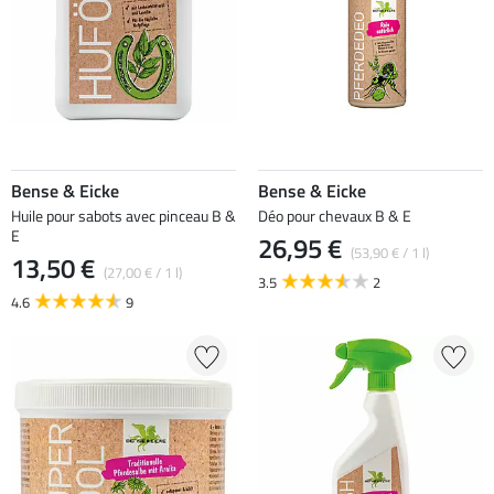
Bense & Eicke
Bense & Eicke
Huile pour sabots avec pinceau B &
Déo pour chevaux B & E
E
26,95 €
(53,90 € / 1 l)
13,50 €
(27,00 € / 1 l)
3.5
2
4.6
9