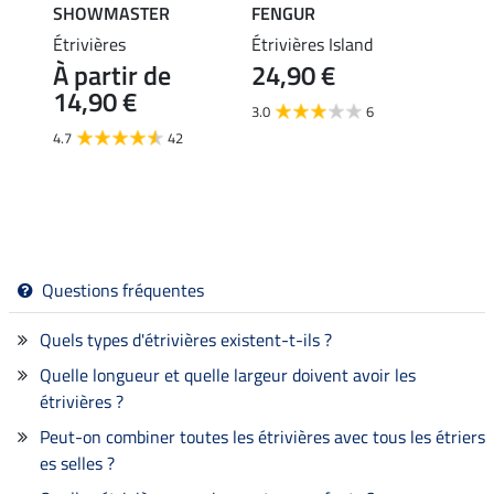
SHOWMASTER
FENGUR
Felix
dy à
Étrivières
Étrivières Island
Étrivi
À partir de
24,90 €
veau 
14,90 €
39,
3.0
6
4.7
42
5.0
Questions fréquentes
Quels types d'étrivières existent-t-ils ?
Quelle longueur et quelle largeur doivent avoir les
étrivières ?
Peut-on combiner toutes les étrivières avec tous les étriers
es selles ?