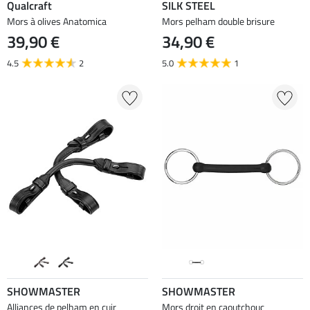
Qualcraft
SILK STEEL
Mors à olives Anatomica
Mors pelham double brisure
39,90 €
34,90 €
4.5
2
5.0
1
SHOWMASTER
SHOWMASTER
Alliances de pelham en cuir
Mors droit en caoutchouc