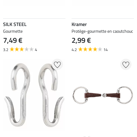
SILK STEEL
Kramer
Gourmette
Protège-gourmette en caoutchouc
7,49 €
2,99 €
3.2
4
4.2
14