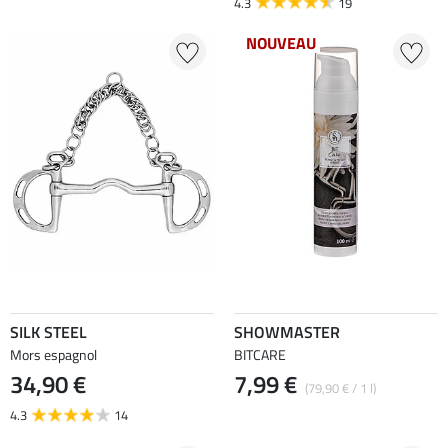
4.3
19
NOUVEAU
SILK STEEL
SHOWMASTER
Mors espagnol
BITCARE
34,90 €
7,99 €
(79,90 € / 1 l)
4.3
14