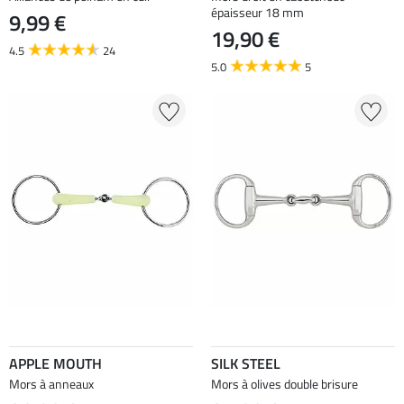
épaisseur 18 mm
9,99 €
19,90 €
4.5
24
5.0
5
APPLE MOUTH
SILK STEEL
Mors à anneaux
Mors à olives double brisure