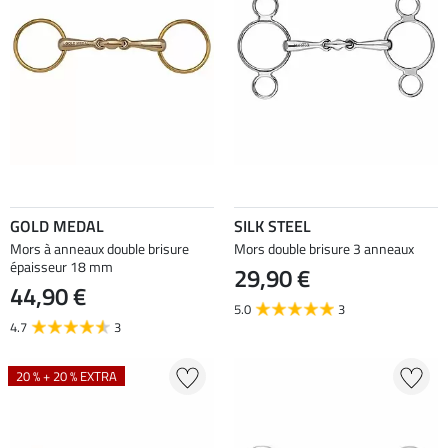
GOLD MEDAL
SILK STEEL
Mors à anneaux double brisure
Mors double brisure 3 anneaux
épaisseur 18 mm
29,90 €
44,90 €
5.0
3
4.7
3
20 % + 20 % EXTRA