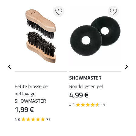
SHOWMASTER
APPL
Petite brosse de
Rondelles en gel
Mors 
4,99 €
nettoyage
brisu
32,
SHOWMASTER
4.3
19
1,99 €
4.6
4.8
77