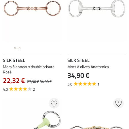
SILK STEEL
SILK STEEL
Mors à anneaux double brisure
Mors à olives Anatomica
Rosé
34,90 €
22,32 €
27,90 €
34,90 €
5.0
1
4.0
2