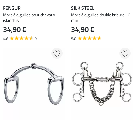
FENGUR
SILK STEEL
Mors à aiguilles pour chevaux
Mors à aiguilles double brisure 16
islandais
mm
34,90 €
34,90 €
4.6
9
5.0
1