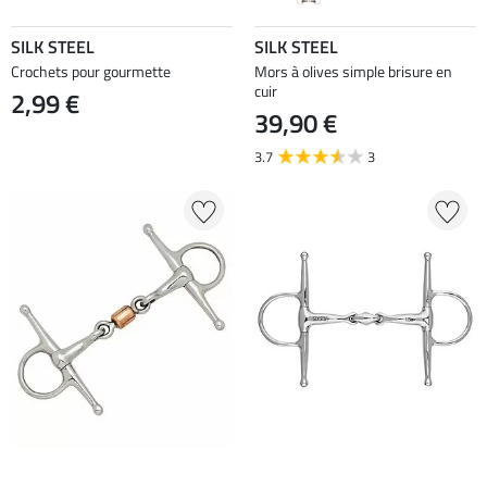
SILK STEEL
SILK STEEL
Crochets pour gourmette
Mors à olives simple brisure en
cuir
2,99 €
39,90 €
3.7
3