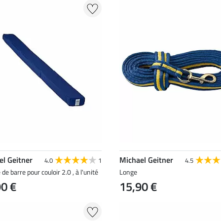
el Geitner
Michael Geitner
4.0
1
4.5
de barre pour couloir 2.0 , à l'unité
Longe
90 €
15,90 €