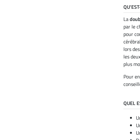
QU'EST
La
doub
par le 
pour con
cérébra
lors de
les deu
plus mo
Pour en
conseil
QUEL E
U
U
U