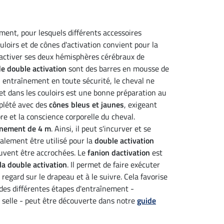
ment, pour lesquels différents accessoires
loirs et de cônes d'activation convient pour la
 à activer ses deux hémisphères cérébraux de
de double activation
sont des barres en mousse de
n entraînement en toute sécurité, le cheval ne
 et dans les couloirs est une bonne préparation au
mplété avec des
cônes bleus et jaunes
, exigeant
re et la conscience corporelle du cheval.
înement de 4 m
. Ainsi, il peut s'incurver et se
alement être utilisé pour la
double activation
peuvent être accrochées. Le
fanion dactivation
est
a double activation
. Il permet de faire exécuter
egard sur le drapeau et à le suivre. Cela favorise
des différentes étapes d'entraînement -
n selle - peut être découverte dans notre
guide