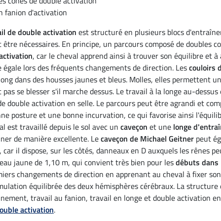
es cônes de double activation
n fanion d'activation
ail de double activation
est structuré en plusieurs blocs d'entraîne
 être nécessaires. En principe, un parcours composé de doubles cou
activation
, car le cheval apprend ainsi à trouver son équilibre et
 égale lors des fréquents changements de direction. Les
couloirs 
long dans des housses jaunes et bleus. Molles, elles permettent u
 pas se blesser s'il marche dessus. Le travail à la longe au-dessus
 de double activation en selle. Le parcours peut être agrandi et co
ne posture et une bonne incurvation, ce qui favorise ainsi l'équilib
l est travaillé depuis le sol avec un
caveçon
et une
longe d'entra
nner de manière excellente. Le
caveçon de Michael Geitner
peut ég
, car il dispose, sur les côtés, danneaux en D auxquels les rênes 
eau jaune de 1,10 m, qui convient très bien pour les
débuts dans l
miers changements de direction en apprenant au cheval à fixer son r
mulation équilibrée des deux hémisphères cérébraux. La structure 
nnement, travail au fanion, travail en longe et double activation e
double activation
.