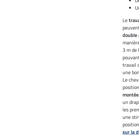
D
U
Le
trav
peuvent
double 
manière
3 m de 
pouvant
travail
une bon
Le cheva
positio
montée
un drap
les pre
une sti
positio
sur la 