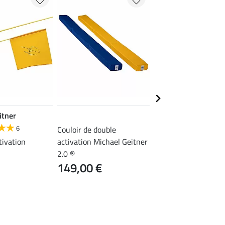
itner
Michael Geitner
6
3.9
15
Couloir de double
tivation
activation Michael Geitner
Longues rênes
36,90 €
2.0 ®
149,00 €