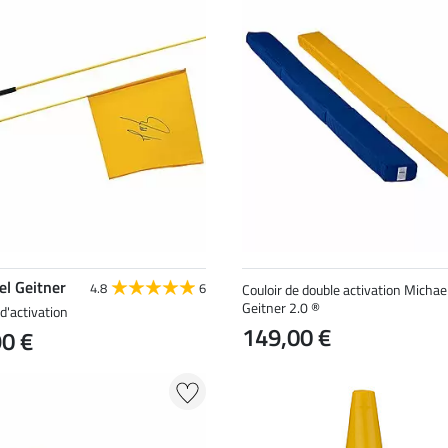
el Geitner
4.8
6
Couloir de double activation Michae
Geitner 2.0 ®
d'activation
149,00 €
90 €