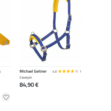
Michael Geitner
4.0
1
l
Caveçon
84,90 €