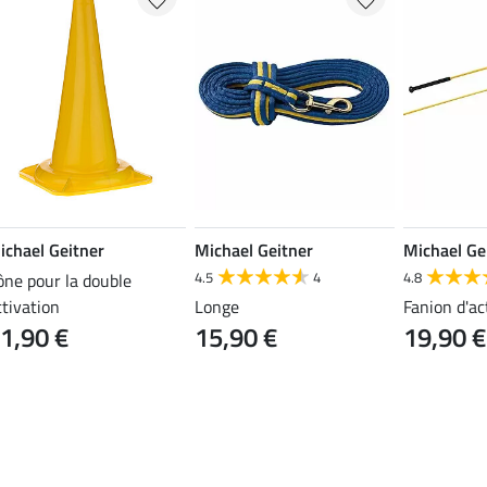
ichael Geitner
Michael Geitner
Michael Ge
4.5
4
4.8
ône pour la double
ctivation
Longe
Fanion d'ac
1,90 €
15,90 €
19,90 €