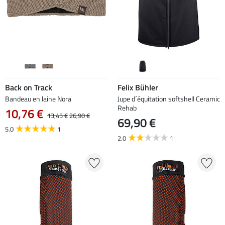
Back on Track
Felix Bühler
Bandeau en laine Nora
Jupe d´équitation softshell Ceramic
Rehab
10,76 €
13,45 €
26,90 €
69,90 €
5.0
1
2.0
1