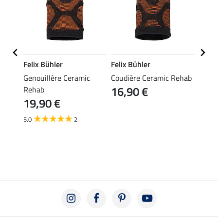
Felix Bühler
Felix Bühler
Felix
tial
Genouillère Ceramic
Coudière Ceramic Rehab
Bande
16,90 €
Rehab
Ceram
19,90 €
9,9
5.0
2
1.0