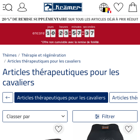
encore
1
1
1
0
0
0
2
2
2
3
3
3
5
5
5
7
7
7
3
3
3
6
6
6
1
0
2
3
5
7
3
6
Thèmes
Thérapie et régénération
Articles thérapeutiques pour les cavaliers
Articles thérapeutiques pour les
cavaliers
Articles thérapeutiques pour les cavaliers
Articles thé
Classer par
Filtrer