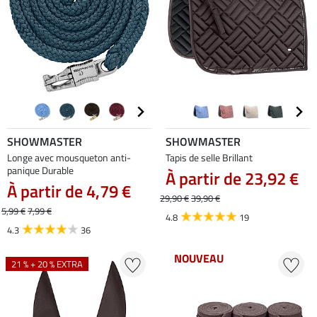
SHOWMASTER
SHOWMASTER
Longe avec mousqueton anti-
Tapis de selle Brillant
panique Durable
À partir de 23,92 €
À partir de 4,79 €
29,90 €
39,90 €
5,99 €
7,99 €
4.8
19
4.3
36
NOUVEAU
21 % + 20 % EXTRA