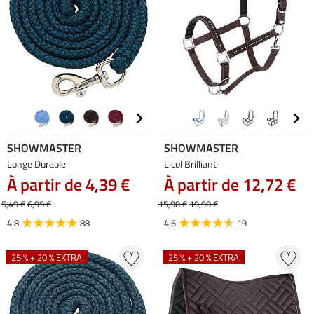
SHOWMASTER
SHOWMASTER
Longe Durable
Licol Brilliant
À partir de 4,39 €
À partir de 12,72 €
5,49 €
6,99 €
15,90 €
19,90 €
4.8
88
4.6
19
25 % + 20 % EXTRA
25 % + 20 % EXTRA