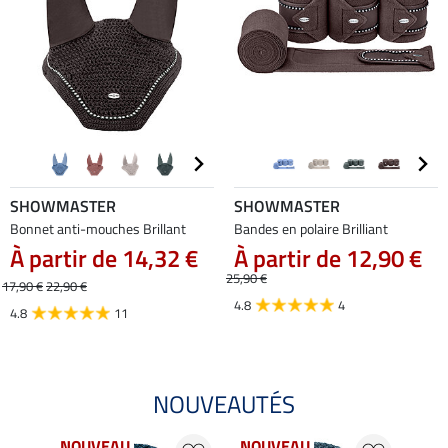
SHOWMASTER
SHOWMASTER
Bonnet anti-mouches Brillant
Bandes en polaire Brilliant
À partir de 14,32 €
À partir de 12,90 €
25,90 €
17,90 €
22,90 €
4.8
4
4.8
11
NOUVEAUTÉS
NOUVEAU
NOUVEAU
NO