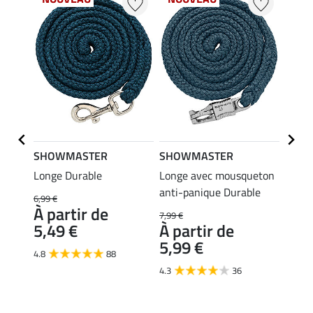
SHOWMASTER
SHOWMASTER
SHO
s
Longe Durable
Longe avec mousqueton
Tapis 
ieurs)
anti-panique Durable
6,99 €
39,90 
À partir de
À pa
7,99 €
5,49 €
À partir de
29,
5,99 €
4.8
88
4.8
4.3
36