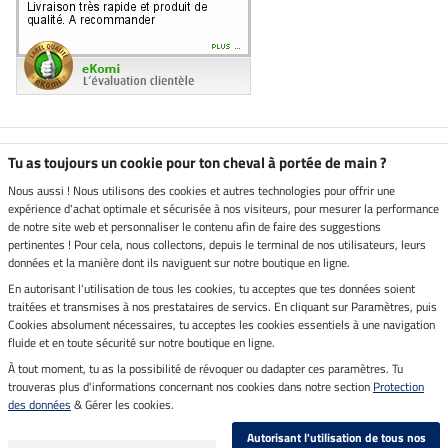
Boutique climatiquement
Tu as toujours un cookie pour ton cheval à portée de main ?
neutre
Nous aussi ! Nous utilisons des cookies et autres technologies pour offrir une
expérience d'achat optimale et sécurisée à nos visiteurs, pour mesurer la performance
Livraison par
de notre site web et personnaliser le contenu afin de faire des suggestions
pertinentes ! Pour cela, nous collectons, depuis le terminal de nos utilisateurs, leurs
données et la manière dont ils naviguent sur notre boutique en ligne.
En autorisant l'utilisation de tous les cookies, tu acceptes que tes données soient
Paiement sécurisé
traitées et transmises à nos prestataires de servics. En cliquant sur Paramètres, puis
Cookies absolument nécessaires, tu acceptes les cookies essentiels à une navigation
fluide et en toute sécurité sur notre boutique en ligne.
À tout moment, tu as la possibilité de révoquer ou dadapter ces paramètres. Tu
Mentions légales
trouveras plus d'informations concernant nos cookies dans notre section
Protection
des données
& Gérer les cookies.
Dernière actualisation le 07.08.2026 à 14:39
Autorisant l'utilisation de tous nos