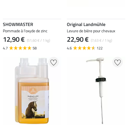
SHOWMASTER
Original Landmühle
Pommade à l'oxyde de zinc
Levure de bière pour chevaux
12,90 €
22,90 €
(51,60 € / 1 kg)
(7,63 € / 1 kg)
4.7
58
4.6
122