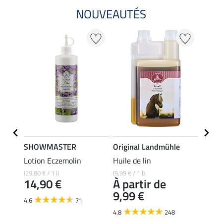
NOUVEAUTÉS
SHOWMASTER
Original Landmühle
SHO
Lotion Eczemolin
Huile de lin
Pomma
zinc
(29,80 € / 1 l)
(9,99 € / 1 l)
14,90 €
À partir de
(51,60 
9,99 €
12,
4.6
71
4.8
248
4.7