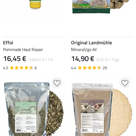
Effol
Original Landmühle
Pommade Haut Repair
Mineral2go Ail
16,45 €
14,90 €
(109,67 € / 1 l)
(4,97 € / 1 kg)
4.5
6
4.4
29