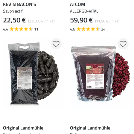
KEVIN BACON'S
ATCOM
Savon actif
ALLERGO-VITAL
22,50 €
59,90 €
(225,00 € / 1 kg)
(11,98 € / 1 kg)
4.4
11
4.6
24
Original Landmühle
Original Landmühle