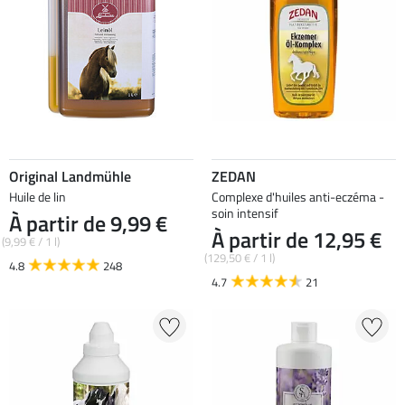
Original Landmühle
ZEDAN
Huile de lin
Complexe d'huiles anti-eczéma -
soin intensif
À partir de 9,99 €
À partir de 12,95 €
(9,99 € / 1 l)
(129,50 € / 1 l)
4.8
248
4.7
21