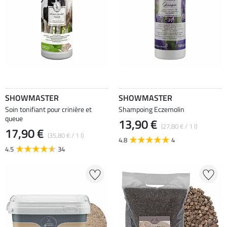
SHOWMASTER
SHOWMASTER
Soin tonifiant pour crinière et
Shampoing Eczemolin
queue
13,90 €
(27,80 € / 1 l)
17,90 €
(35,80 € / 1 l)
4.8
4
4.5
34