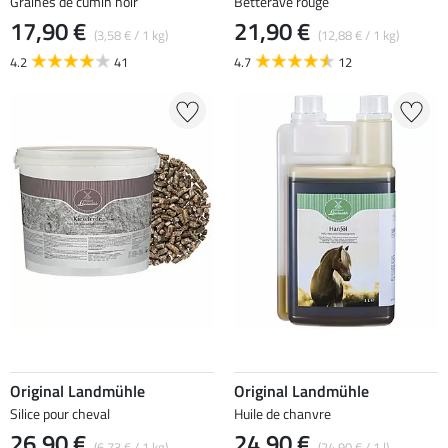
Graines de cumin noir
Betterave rouge
17,90 €
21,90 €
(3,58 € / 1 kg)
(12,88 € / 1 kg)
4.2
41
4.7
12
Original Landmühle
Original Landmühle
Silice pour cheval
Huile de chanvre
26,90 €
24,90 €
(6,73 € / 1 kg)
(24,90 € / 1 l)