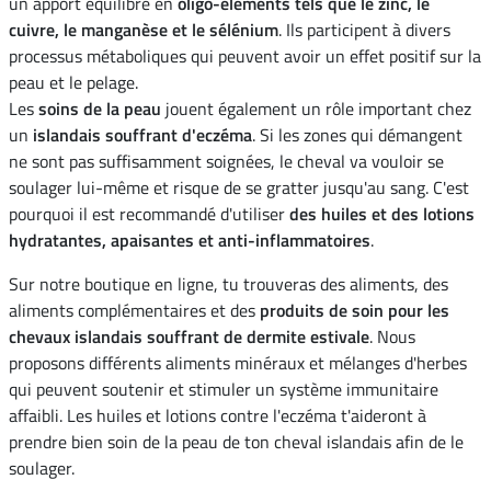
un apport équilibré en
oligo-éléments tels que le zinc, le
cuivre, le manganèse et le sélénium
. Ils participent à divers
processus métaboliques qui peuvent avoir un effet positif sur la
peau et le pelage.
Les
soins de la peau
jouent également un rôle important chez
un
islandais souffrant d'eczéma
. Si les zones qui démangent
ne sont pas suffisamment soignées, le cheval va vouloir se
soulager lui-même et risque de se gratter jusqu'au sang. C'est
pourquoi il est recommandé d'utiliser
des huiles et des lotions
hydratantes, apaisantes et anti-inflammatoires
.
Sur notre boutique en ligne, tu trouveras des aliments, des
aliments complémentaires et des
produits de soin pour les
chevaux islandais souffrant de dermite estivale
. Nous
proposons différents aliments minéraux et mélanges d'herbes
qui peuvent soutenir et stimuler un système immunitaire
affaibli. Les huiles et lotions contre l'eczéma t'aideront à
prendre bien soin de la peau de ton cheval islandais afin de le
soulager.