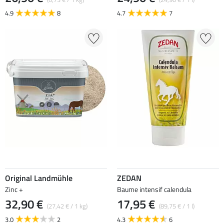
4.9
8
4.7
7
Original Landmühle
ZEDAN
Zinc +
Baume intensif calendula
32,90 €
17,95 €
(27,42 € / 1 kg)
(89,75 € / 1 l)
3.0
2
4.3
6