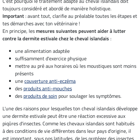
C'est pourquoi le traitement adapté au cheval islandais doit
toujours considéré et abordé de manière holistique.
Important
: avant tout, clarifie au préalable toutes les étapes et
tes démarches avec ton vétérinaire !
En principe, les
mesures suivantes peuvent aider à lutter
contre la dermite estivale chez le cheval islandais
:
une alimentation adaptée
suffisamment d'exercice physique
mettre au pré aux horaires où les moustiques sont moins
présents
une
couverture anti-eczéma
des
produits anti-mouches
des
produits de soin
pour soulager les symptômes.
L'une des raisons pour lesquelles ton cheval islandais développe
une dermite estivale peut être une réaction excessive aux
piqûres d'insectes. Comme les chevaux islandais sont habitués
à des conditions de vie différentes dans leur pays d'origine, il
est important, sous nos latitudes, de les protéger des insectes