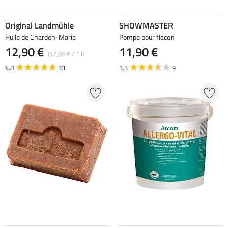
Original Landmühle
SHOWMASTER
Huile de Chardon-Marie
Pompe pour flacon
12,90 €
11,90 €
(12,90 € / 1 l)
4.8
33
3.3
9