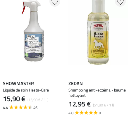
SHOWMASTER
ZEDAN
Liquide de soin Hesta-Care
Shampoing anti-eczéma - baume
nettoyant
15,90 €
(15,90 € / 1 l)
12,95 €
(51,80 € / 1 l)
4.4
46
4.8
8