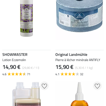
SHOWMASTER
Original Landmühle
Lotion Eczemolin
Pierre à lécher minérale ANTIFLY
14,90 €
15,90 €
(29,80 € / 1 l)
(5,30 € / 1 kg)
4.6
71
4.1
32