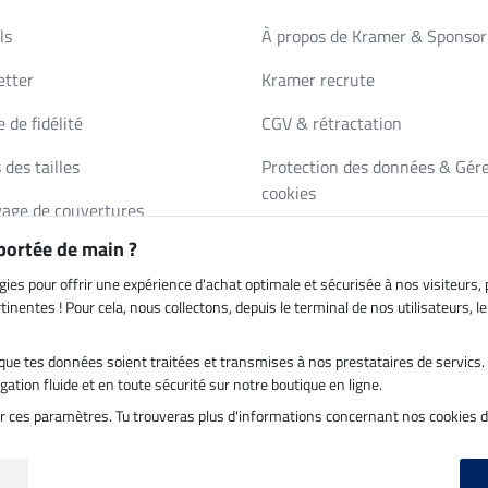
ls
À propos de Kramer & Sponsor
etter
Kramer recrute
 de fidélité
CGV & rétractation
 des tailles
Protection des données & Gére
cookies
age de couvertures
Mentions légales
 portée de main ?
de de catalogue
gies pour offrir une expérience d'achat optimale et sécurisée à nos visiteurs
inentes ! Pour cela, nous collectons, depuis le terminal de nos utilisateurs, 
es que tes données soient traitées et transmises à nos prestataires de servic
on par
Paiement sécurisé
ation fluide et en toute sécurité sur notre boutique en ligne.
ter ces paramètres. Tu trouveras plus d'informations concernant nos cookies 
ualisation le 08.08.2026 à 14:33
|
Tous les prix s'entendent TVA incluse et
frais 