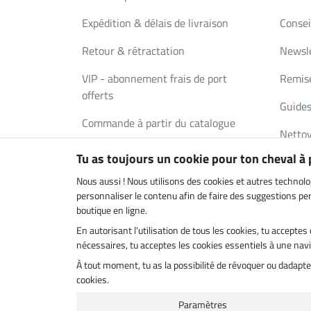
Expédition & délais de livraison
Consei
Retour & rétractation
Newsl
VIP - abonnement frais de port
Remise
offerts
Guides
Commande à partir du catalogue
Nettoy
Bons Cadeaux
Tu as toujours un cookie pour ton cheval à
Deman
FAQ
Nous aussi ! Nous utilisons des cookies et autres technolo
personnaliser le contenu afin de faire des suggestions pert
boutique en ligne.
En autorisant l'utilisation de tous les cookies, tu accept
Boutique climatiquement neutre
Livrais
nécessaires, tu acceptes les cookies essentiels à une navig
À tout moment, tu as la possibilité de révoquer ou dadap
cookies.
Paramètres
Dernière act