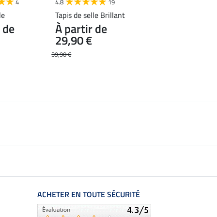
4
4.8
19
4.7
15
le
Tapis de selle Brillant
Casque d'équitation
r de
À partir de
Support
29,90 €
39,90 €
39,90 €
ACHETER EN TOUTE SÉCURITÉ