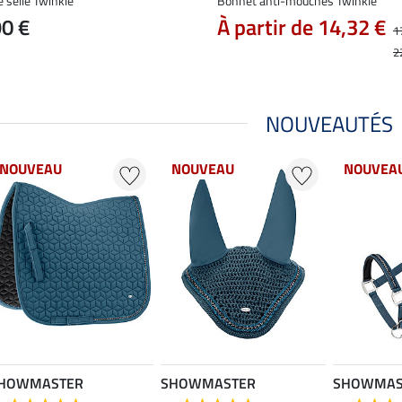
e selle Twinkle
Bonnet anti-mouches Twinkle
90 €
À partir de 14,32 €
1
2
NOUVEAUTÉS
NOUVEAU
NOUVEAU
NOUVEA
HOWMASTER
SHOWMASTER
SHOWMAS