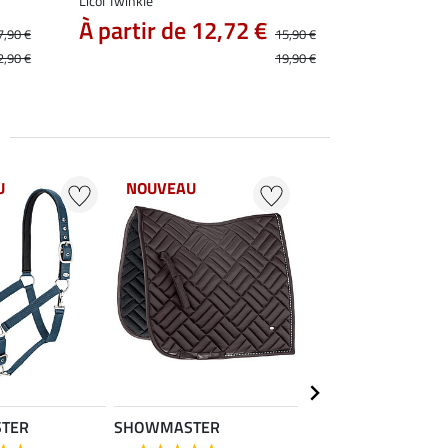
Licol Twinkle
À partir de 12,72 €
7,90 €
15,90 €
2,90 €
19,90 €
U
NOUVEAU
NOUVEAU
TER
SHOWMASTER
KNIGHTSBRIDGE