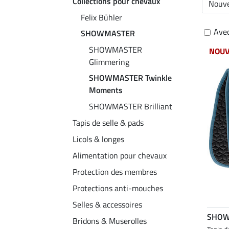
Collections pour chevaux
Nouve
Felix Bühler
Avec
SHOWMASTER
SHOWMASTER
NOU
Glimmering
SHOWMASTER Twinkle
Moments
SHOWMASTER Brilliant
Tapis de selle & pads
Licols & longes
Alimentation pour chevaux
Protection des membres
Protections anti-mouches
Selles & accessoires
SHOW
Bridons & Muserolles