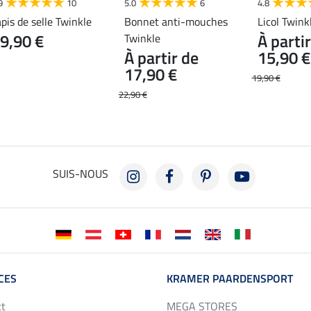
9
10
5.0
6
4.8
apis de selle Twinkle
Bonnet anti-mouches
Licol Twink
9,90 €
À parti
Twinkle
À partir de
15,90 €
17,90 €
19,90 €
22,90 €
SUIS-NOUS
CES
KRAMER PAARDENSPORT
ct
MEGA STORES