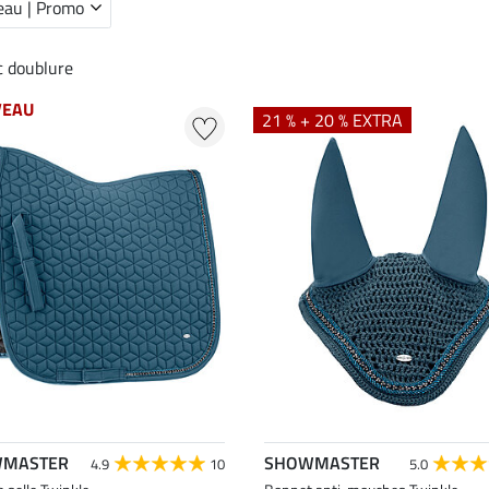
au | Promo
 doublure
VEAU
21 % + 20 % EXTRA
MASTER
SHOWMASTER
4.9
10
5.0