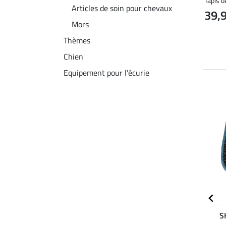
Tapis d
Articles de soin pour chevaux
39,
Mors
Thèmes
Chien
Equipement pour l'écurie
NOUVEAU
NOUVEAU
SHOWMASTER
Felix
S
5.0
5