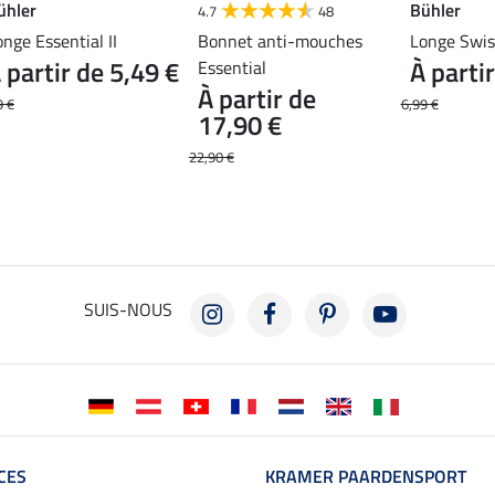
ühler
Bühler
4.7
48
onge Essential II
Bonnet anti-mouches
Longe Swiss
 partir de 5,49 €
À parti
Essential
À partir de
9 €
6,99 €
17,90 €
22,90 €
SUIS-NOUS
CES
KRAMER PAARDENSPORT