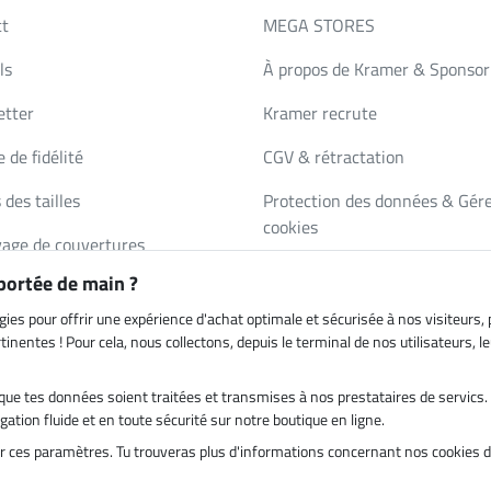
ct
MEGA STORES
ls
À propos de Kramer & Sponsor
etter
Kramer recrute
 de fidélité
CGV & rétractation
 des tailles
Protection des données & Gére
cookies
age de couvertures
Mentions légales
 portée de main ?
de de catalogue
gies pour offrir une expérience d'achat optimale et sécurisée à nos visiteurs
inentes ! Pour cela, nous collectons, depuis le terminal de nos utilisateurs, 
es que tes données soient traitées et transmises à nos prestataires de servic
on par
Paiement sécurisé
ation fluide et en toute sécurité sur notre boutique en ligne.
ter ces paramètres. Tu trouveras plus d'informations concernant nos cookies 