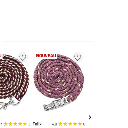
U
NOUVEAU
NOUVEAU
Felix
Felix Bühler
.7
3
4.8
6