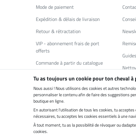
Mode de paiement
Conta
Expédition & délais de livraison
Consei
Retour & rétractation
Newsl
VIP - abonnement frais de port
Remise
offerts
Guides
Commande à partir du catalogue
Nettoy
Bons Cadeaux
Tu as toujours un cookie pour ton cheval à
Deman
FAQ
Nous aussi ! Nous utilisons des cookies et autres technolo
personnaliser le contenu afin de faire des suggestions pert
boutique en ligne.
En autorisant l'utilisation de tous les cookies, tu accept
Boutique climatiquement neutre
Livrais
nécessaires, tu acceptes les cookies essentiels à une navig
À tout moment, tu as la possibilité de révoquer ou dadap
cookies.