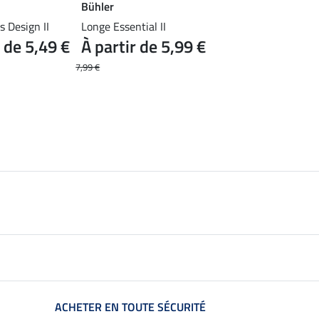
Bühler
4.8
31
 Design II
Longe Essential II
Guêtres techniques 
r de 5,49 €
À partir de 5,99 €
Design (antérieurs)
À partir de
7,99 €
27,90 €
34,90 €
ACHETER EN TOUTE SÉCURITÉ