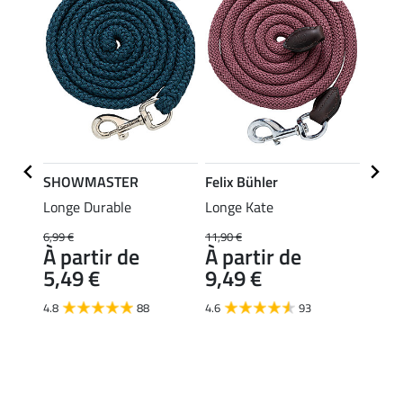
SHOWMASTER
Felix Bühler
SHO
dy
Longe Durable
Longe Kate
Licol 
cassé 
6,99 €
11,90 €
À partir de
À partir de
9,99 €
5,49 €
9,49 €
À pa
7,9
4.8
88
4.6
93
4.4