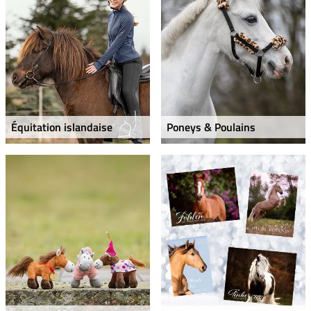
Équitation islandaise
Poneys & Poulains