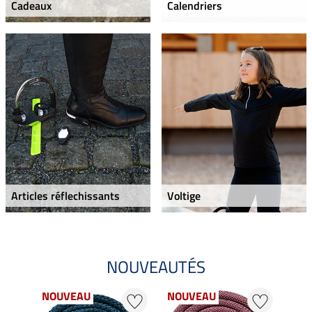
Cadeaux
Calendriers
Articles réflechissants
Voltige
NOUVEAUTÉS
NOUVEAU
NOUVEAU
NO