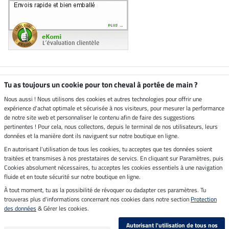
Boutique climatiquement
Tu as toujours un cookie pour ton cheval à portée de main ?
neutre
Nous aussi ! Nous utilisons des cookies et autres technologies pour offrir une
expérience d'achat optimale et sécurisée à nos visiteurs, pour mesurer la performance
Livraison par
de notre site web et personnaliser le contenu afin de faire des suggestions
pertinentes ! Pour cela, nous collectons, depuis le terminal de nos utilisateurs, leurs
données et la manière dont ils naviguent sur notre boutique en ligne.
En autorisant l'utilisation de tous les cookies, tu acceptes que tes données soient
Paiement sécurisé
traitées et transmises à nos prestataires de servics. En cliquant sur Paramètres, puis
Cookies absolument nécessaires, tu acceptes les cookies essentiels à une navigation
fluide et en toute sécurité sur notre boutique en ligne.
À tout moment, tu as la possibilité de révoquer ou dadapter ces paramètres. Tu
Mentions légales
trouveras plus d'informations concernant nos cookies dans notre section
Protection
des données
& Gérer les cookies.
Dernière actualisation le 06.08.2026 à 14:39
Autorisant l'utilisation de tous nos