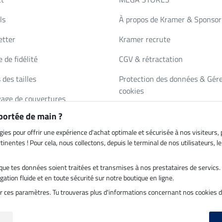
ls
À propos de Kramer & Sponsor
etter
Kramer recrute
 de fidélité
CGV & rétractation
 des tailles
Protection des données & Gére
cookies
age de couvertures
Mentions légales
 portée de main ?
de de catalogue
gies pour offrir une expérience d'achat optimale et sécurisée à nos visiteurs
inentes ! Pour cela, nous collectons, depuis le terminal de nos utilisateurs, 
es que tes données soient traitées et transmises à nos prestataires de servic
on par
Paiement sécurisé
ation fluide et en toute sécurité sur notre boutique en ligne.
ter ces paramètres. Tu trouveras plus d'informations concernant nos cookies 