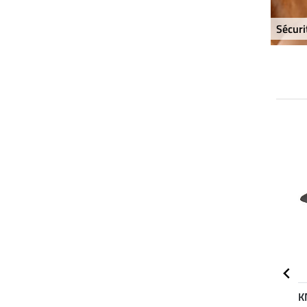
Sécuri
NOUVEAU
NOUVEAU
Felix Bühler
STEEDS
K
4