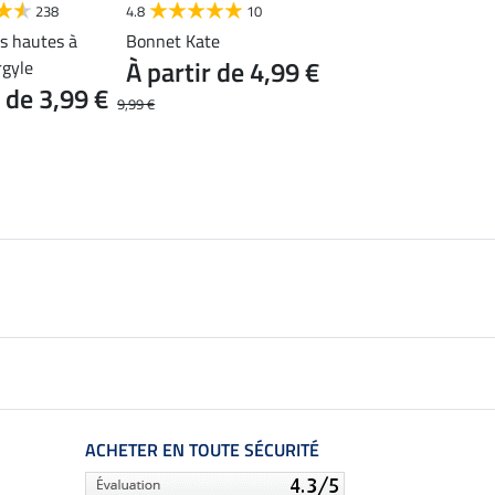
Bühler
238
4.8
10
s hautes à
Bonnet Kate
Chaussettes hautes
À partir de 4,99 €
rgyle
enfant Glitter
r de 3,99 €
5,99 €
9,99 €
ACHETER EN TOUTE SÉCURITÉ