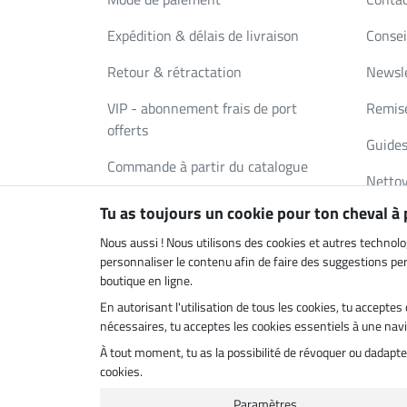
Expédition & délais de livraison
Consei
Retour & rétractation
Newsl
VIP - abonnement frais de port
Remise
offerts
Guides
Commande à partir du catalogue
Nettoy
Bons Cadeaux
Tu as toujours un cookie pour ton cheval à
Deman
FAQ
Nous aussi ! Nous utilisons des cookies et autres technolo
personnaliser le contenu afin de faire des suggestions pert
boutique en ligne.
En autorisant l'utilisation de tous les cookies, tu accept
Boutique climatiquement neutre
Livrais
nécessaires, tu acceptes les cookies essentiels à une navig
À tout moment, tu as la possibilité de révoquer ou dadap
cookies.
Paramètres