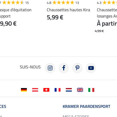
7
15
4.8
13
4.3
asque d'équitation
Chaussettes hautes Kira
Chaussette
5,99 €
upport
losanges A
9,90 €
À parti
4,99 €
SUIS-NOUS
CES
KRAMER PAARDENSPORT
ct
MEGA STORES