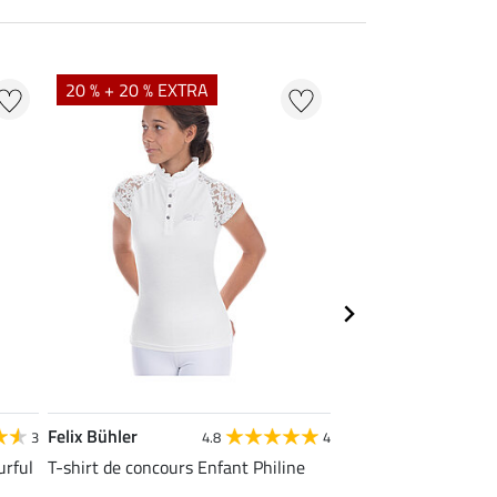
20 % + 20 % EXTRA
40 %
Felix Bühler
Felix Bühler
3
4.8
4
4
urful
T-shirt de concours Enfant Philine
T-shirt de concours 