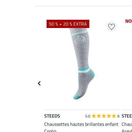
NO
50 % + 20 % EXTRA
STEEDS
STE
4.8
21
5.0
9
urs technique Jule
Chaussettes hautes brillantes enfant
Chau
Coolio
Argy