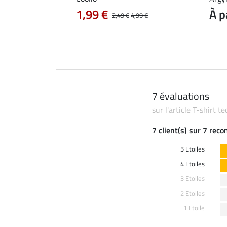
 14,90 €
24,90 €
1,99 €
À p
2,49 €
4,99 €
7 évaluations
sur l'article T-shirt 
7 client(s) sur 7 rec
5 Etoiles
4 Etoiles
3 Etoiles
2 Etoiles
1 Etoile