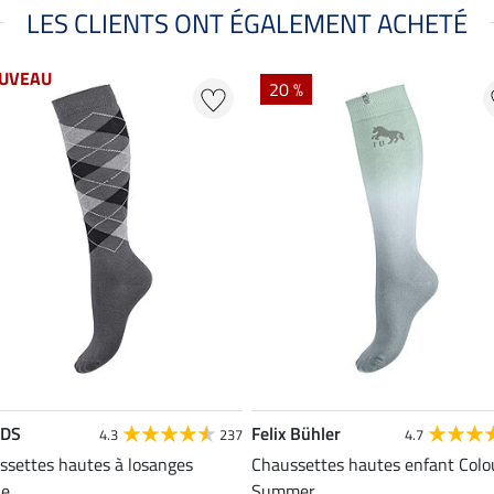
LES CLIENTS ONT ÉGALEMENT ACHETÉ
UVEAU
20 %
EDS
Felix Bühler
4.3
237
4.7
ssettes hautes à losanges
Chaussettes hautes enfant Colo
le
Summer