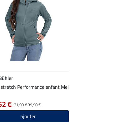
 Bühler
 stretch Performance enfant Mel
52 €
31,90 €
39,90 €
ajouter