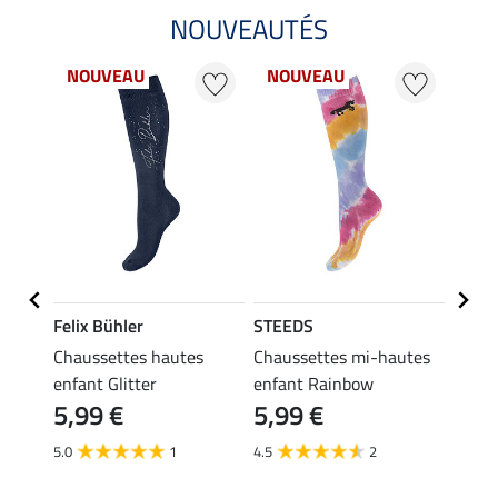
NOUVEAUTÉS
NOUVEAU
NOUVEAU
NO
Felix Bühler
STEEDS
Felix
x
Chaussettes hautes
Chaussettes mi-hautes
Chaus
enfant Glitter
enfant Rainbow
enfan
5,99 €
5,99 €
5,99 €
À pa
5.0
1
4.5
2
4,7