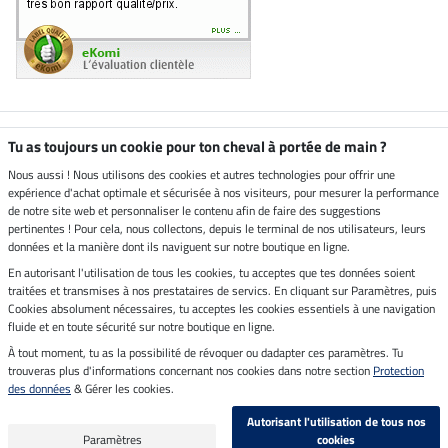
Boutique climatiquement
Tu as toujours un cookie pour ton cheval à portée de main ?
neutre
Nous aussi ! Nous utilisons des cookies et autres technologies pour offrir une
expérience d'achat optimale et sécurisée à nos visiteurs, pour mesurer la performance
Livraison par
de notre site web et personnaliser le contenu afin de faire des suggestions
pertinentes ! Pour cela, nous collectons, depuis le terminal de nos utilisateurs, leurs
données et la manière dont ils naviguent sur notre boutique en ligne.
En autorisant l'utilisation de tous les cookies, tu acceptes que tes données soient
Paiement sécurisé
traitées et transmises à nos prestataires de servics. En cliquant sur Paramètres, puis
Cookies absolument nécessaires, tu acceptes les cookies essentiels à une navigation
fluide et en toute sécurité sur notre boutique en ligne.
À tout moment, tu as la possibilité de révoquer ou dadapter ces paramètres. Tu
Mentions légales
trouveras plus d'informations concernant nos cookies dans notre section
Protection
des données
& Gérer les cookies.
Dernière actualisation le 08.08.2026 à 14:33
Autorisant l'utilisation de tous nos
Tous les prix s'entendent TVA incluse et
frais de port en sus
Paramètres
cookies