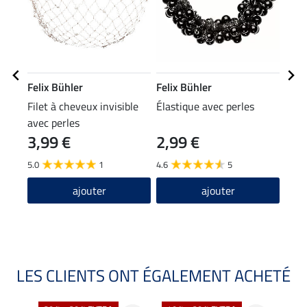
Felix Bühler
Felix Bühler
Feli
Filet à cheveux invisible
Élastique avec perles
Vest
avec perles
Char
3,99 €
2,99 €
49,90
39
5.0
1
4.6
5
5.0
ajouter
ajouter
LES CLIENTS ONT ÉGALEMENT ACHETÉ