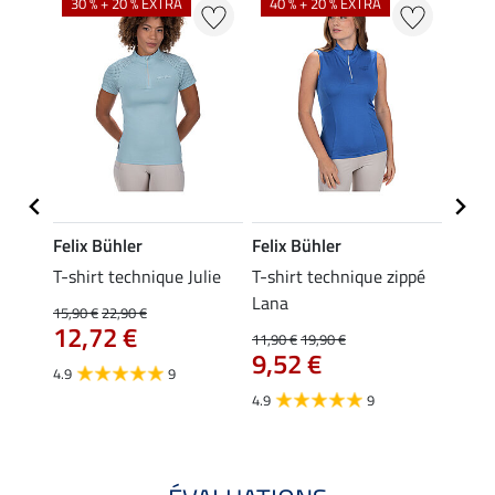
30 % + 20 % EXTRA
40 % + 20 % EXTRA
20 %
Felix Bühler
Felix Bühler
Felix
essa
T-shirt technique Julie
T-shirt technique zippé
Polo 
Lana
15,90 €
22,90 €
15,90 
12,72 €
12,
11,90 €
19,90 €
9,52 €
4.9
9
4.7
4.9
9