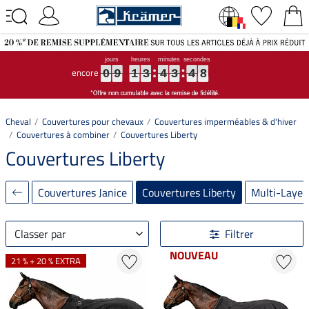
encore
0
0
0
9
9
9
1
1
1
3
3
3
4
4
4
3
3
3
4
4
4
8
8
8
0
9
1
3
4
3
4
8
Cheval
Couvertures pour chevaux
Couvertures imperméables & d'hiver
Couvertures à combiner
Couvertures Liberty
Couvertures Liberty
Couvertures Janice
Couvertures Liberty
Multi-Laye
Classer par
Filtrer
NOUVEAU
21 % + 20 % EXTRA