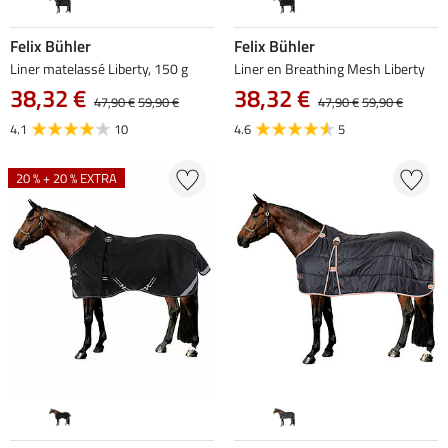
Felix Bühler
Felix Bühler
Liner matelassé Liberty, 150 g
Liner en Breathing Mesh Liberty
38,32 €
38,32 €
47,90 €
59,90 €
47,90 €
59,90 €
4.1
10
4.6
5
20 % + 20 % EXTRA