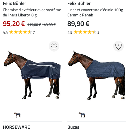
Felix Bühler
Felix Bühler
Chemise d'extérieur avec système
Liner et couverture d'écurie 100g
de liners Liberty, 0 g
Ceramic Rehab
95,20 €
89,90 €
119,00 €
149,00 €
4.4
7
4.5
2
HORSEWARE
Bucas