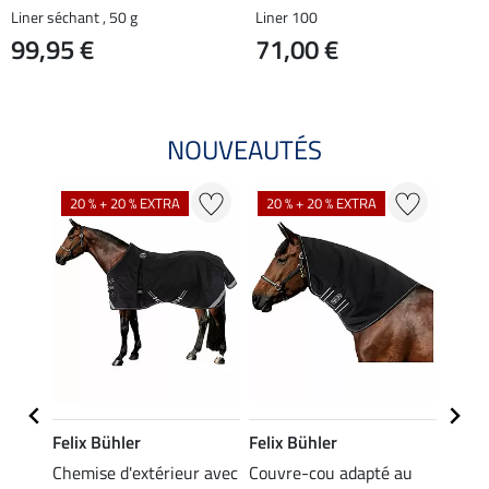
Liner séchant , 50 g
Liner 100
99,95 €
71,00 €
NOUVEAUTÉS
20 % + 20 % EXTRA
20 % + 20 % EXTRA
21 %
Felix Bühler
Felix Bühler
Felix
Chemise d'extérieur avec
Couvre-cou adapté au
Liner