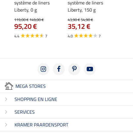
système de liners
système de liners
300 g
Liberty, 0 g
Liberty, 150 g
54,90 
43,
119,00 €
149,00 €
43,90 €
54,90 €
95,20 €
35,12 €
4.8
4.4
7
4.0
7
MEGA STORES
SHOPPING EN LIGNE
SERVICES
KRAMER PAARDENSPORT