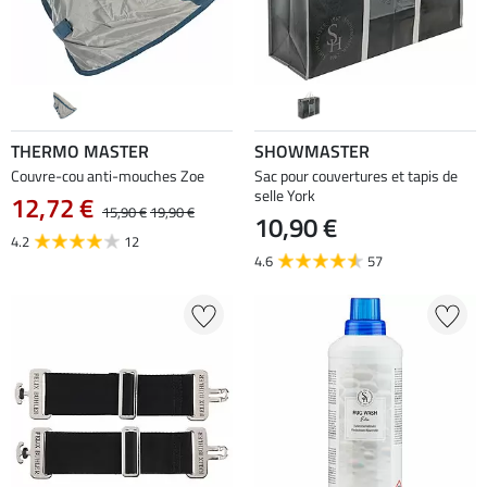
THERMO MASTER
SHOWMASTER
Couvre-cou anti-mouches Zoe
Sac pour couvertures et tapis de
selle York
12,72 €
15,90 €
19,90 €
10,90 €
4.2
12
4.6
57