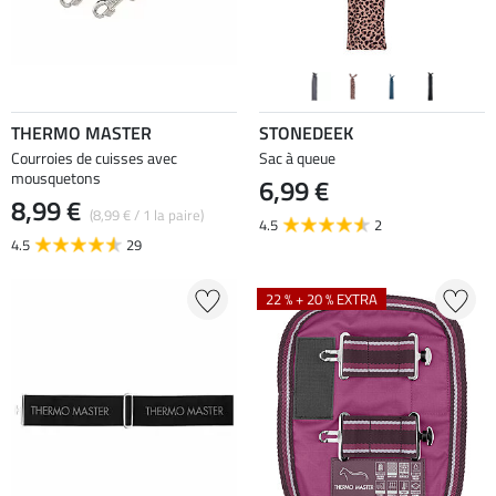
THERMO MASTER
STONEDEEK
Courroies de cuisses avec
Sac à queue
mousquetons
6,99 €
8,99 €
(8,99 € / 1 la paire)
4.5
2
4.5
29
22 % + 20 % EXTRA