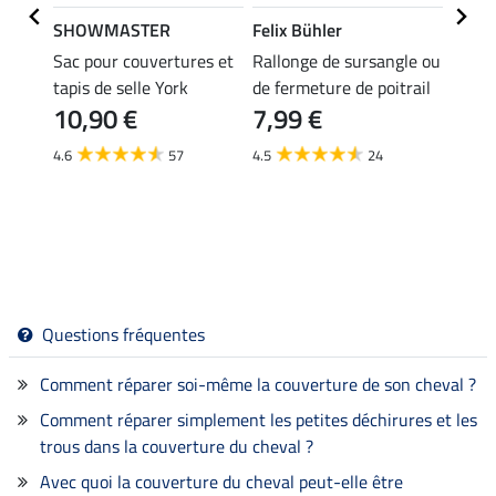
SHOWMASTER
Felix Bühler
THER
Sac pour couvertures et
Rallonge de sursangle ou
Prote
czéma
tapis de selle York
de fermeture de poitrail
de fe
10,90 €
7,99 €
couve
6,9
4.6
57
4.5
24
4.3
Questions fréquentes
Comment réparer soi-même la couverture de son cheval ?
Comment réparer simplement les petites déchirures et les
trous dans la couverture du cheval ?
Avec quoi la couverture du cheval peut-elle être