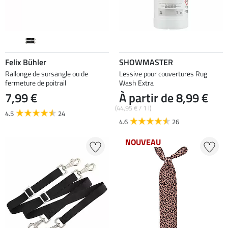
Felix Bühler
SHOWMASTER
Rallonge de sursangle ou de
Lessive pour couvertures Rug
fermeture de poitrail
Wash Extra
7,99 €
À partir de 8,99 €
(44,95 € / 1 l)
4.5
24
4.6
26
NOUVEAU