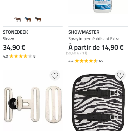
STONEDEEK
SHOWMASTER
Sleazy
Spray imperméabilisant Extra
34,90 €
À partir de 14,90 €
(59,60 € / 1 l)
4.0
8
4.4
45