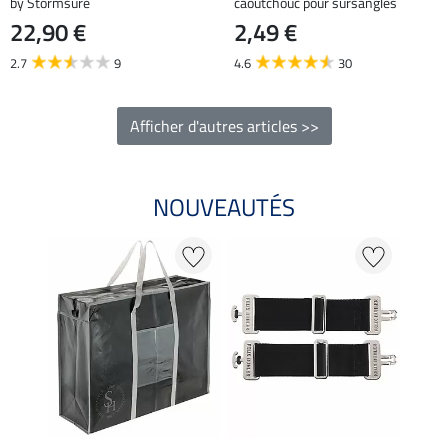
by Stormsure
caoutchouc pour sursangles
22,90 €
2,49 €
2.7
9
4.6
30
Afficher d'autres articles >>
NOUVEAUTÉS