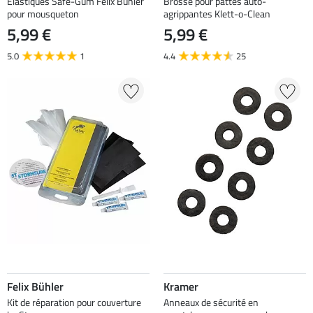
Élastiques Safe-Gum Felix Bühler
Brosse pour pattes auto-
pour mousqueton
agrippantes Klett-o-Clean
5,99 €
5,99 €
5.0
1
4.4
25
Felix Bühler
Kramer
Kit de réparation pour couverture
Anneaux de sécurité en