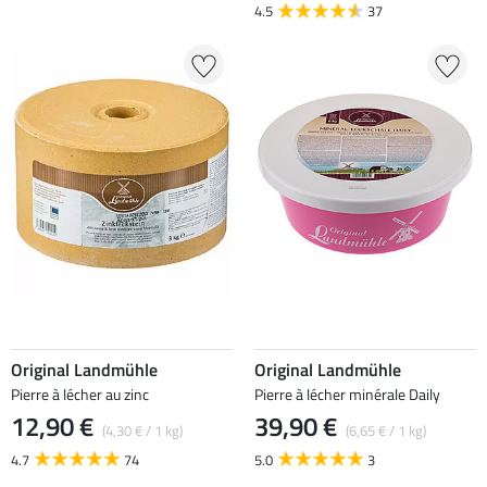
4.5
37
Original Landmühle
Original Landmühle
Pierre à lécher au zinc
Pierre à lécher minérale Daily
12,90 €
39,90 €
(4,30 € / 1 kg)
(6,65 € / 1 kg)
4.7
74
5.0
3