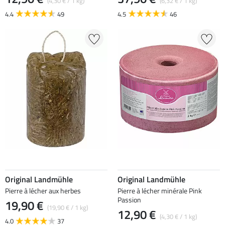
(4,30 € / 1 kg)
(6,32 € / 1 kg)
4.4
49
4.5
46
Original Landmühle
Original Landmühle
Pierre à lécher aux herbes
Pierre à lécher minérale Pink
Passion
19,90 €
(19,90 € / 1 kg)
12,90 €
(4,30 € / 1 kg)
4.0
37