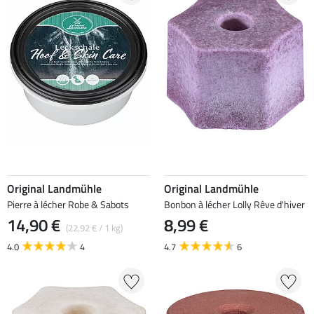
Original Landmühle
Original Landmühle
Pierre à lécher Robe & Sabots
Bonbon à lécher Lolly Rêve d'hiver
14,90 €
8,99 €
(22,92 € / 1 kg)
4.0
4
4.7
6