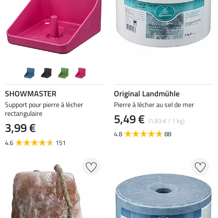
SHOWMASTER
Original Landmühle
Support pour pierre à lécher
Pierre à lécher au sel de mer
rectangulaire
5,49 €
(1,83 € / 1 kg)
3,99 €
4.8
88
4.6
151