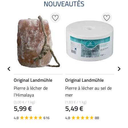
NOUVEAUTÉS
e
Original Landmühle
Original Landmühle
Origi
rotte
Pierre à lécher de
Pierre à lécher au sel de
Pierr
l'Himalaya
mer
(2,33 € 
6,9
(3,00 € / 1 kg)
(1,83 € / 1 kg)
5,99 €
5,49 €
4.6
4.8
616
4.8
88