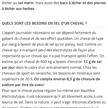
lécher au
sel marin
, mais aussi des
bacs à lécher et des pierres
à lécher aux herbes
.
QUELS SONT LES BESOINS EN SEL D'UN CHEVAL ?
L'apport journalier nécessaire en sel dépend fortement du
gabarit du cheval et de son effort quotidien. Un cheval de type
pur-sang a besoin de plus de sel qu'un poney, tout comme un
cheval qui a transpiré perd des électrolytes de façon plus
importante qu'un cheval qui n'a pas transpiré après l'effort. On
estime qu'un cheval de 600 kg a besoin d'environ
12 g de sel
par jour
dans le cadre d'un entraînement normal. Chez les
chevaux de sport en revanche, les besoins en minéraux sont
supérieurs de 20 %.
On compte environ 8,5 g de chlorure de
sodium par litre de sueur
.
Pour que le cheval puisse réguler lui-même son équilibre
électrolytique, il est nécessaire qu'il ait librement accès à une
source de sel. Dans la nature, il peut s'agir d'écorces d'arbres ou
de racines. Parfois, les chevaux ont également recours à un