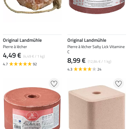
Original Landmühle
Original Landmühle
Pierre à lécher
Pierre à lécher Salty Lick Vitamine
C
4,49 €
(4,49 € / 1 kg)
8,99 €
(12,84 € / 1 kg)
4.7
92
4.3
24