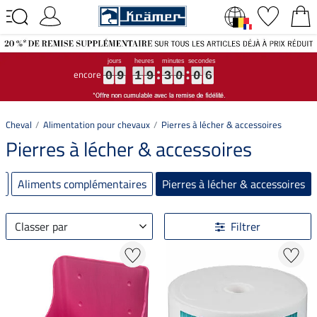
encore
0
0
0
9
9
9
1
1
1
9
9
9
3
3
3
0
0
0
0
0
0
4
4
4
0
9
1
9
3
0
0
4
Cheval
Alimentation pour chevaux
Pierres à lécher & accessoires
Pierres à lécher & accessoires
x
Aliments complémentaires
Pierres à lécher & accessoires
Classer par
Filtrer