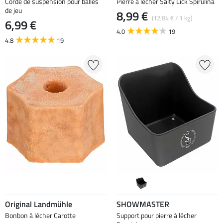
Corde de suspension pour balles
Pierre à lécher Salty Lick Spirulina
de jeu
8,99 €
(12,84 € / 1 kg)
6,99 €
4.0
19
4.8
19
Original Landmühle
SHOWMASTER
Bonbon à lécher Carotte
Support pour pierre à lécher