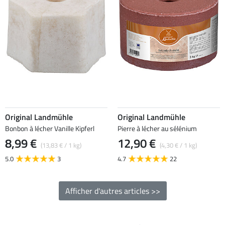
Original Landmühle
Original Landmühle
Bonbon à lécher Vanille Kipferl
Pierre à lécher au sélénium
8,99 €
12,90 €
(13,83 € / 1 kg)
(4,30 € / 1 kg)
5.0
3
4.7
22
Afficher d'autres articles >>