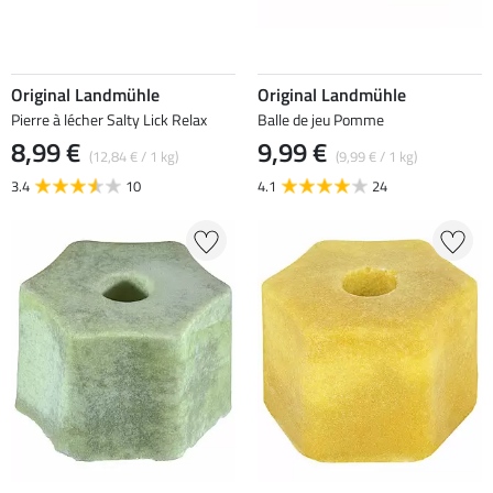
Original Landmühle
Original Landmühle
Pierre à lécher Salty Lick Relax
Balle de jeu Pomme
8,99 €
9,99 €
(12,84 € / 1 kg)
(9,99 € / 1 kg)
3.4
10
4.1
24