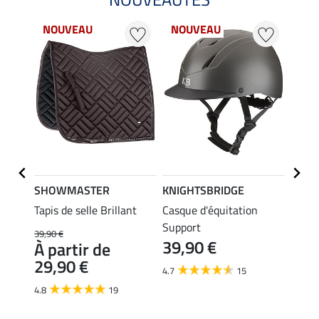
NOUVEAU
NOUVEAU
NO
SHOWMASTER
KNIGHTSBRIDGE
SHO
Madrid
Tapis de selle Brillant
Casque d'équitation
Guêtr
Support
39,90 €
19,90 
39,90 €
À partir de
À pa
29,90 €
15,
4.7
15
4.8
19
4.6