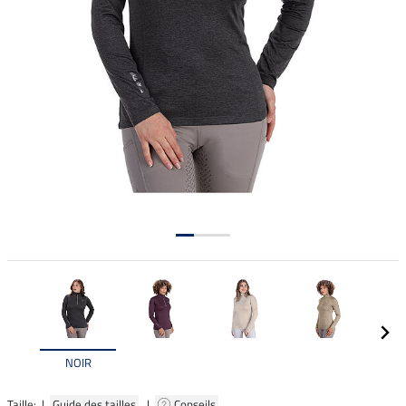
NOIR
Taille: |
Guide des tailles
|
Conseils