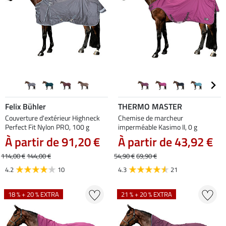
Felix Bühler
THERMO MASTER
Couverture d'extérieur Highneck
Chemise de marcheur
Perfect Fit Nylon PRO, 100 g
imperméable Kasimo II, 0 g
À partir de 91,20 €
À partir de 43,92 €
114,00 €
144,00 €
54,90 €
69,90 €
4.2
10
4.3
21
18 % + 20 % EXTRA
21 % + 20 % EXTRA