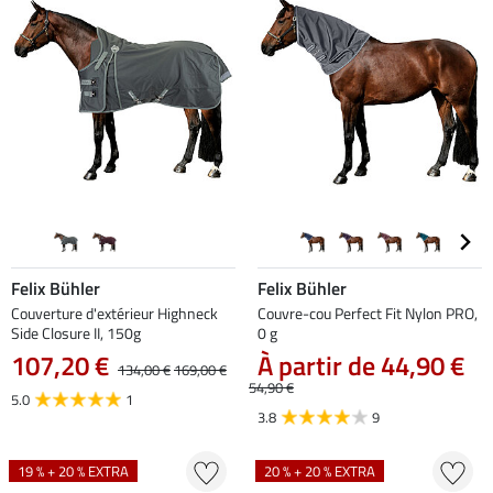
Felix Bühler
Felix Bühler
Couverture d'extérieur Highneck
Couvre-cou Perfect Fit Nylon PRO,
Side Closure II, 150g
0 g
107,20 €
À partir de 44,90 €
134,00 €
169,00 €
54,90 €
5.0
1
3.8
9
19 % + 20 % EXTRA
20 % + 20 % EXTRA