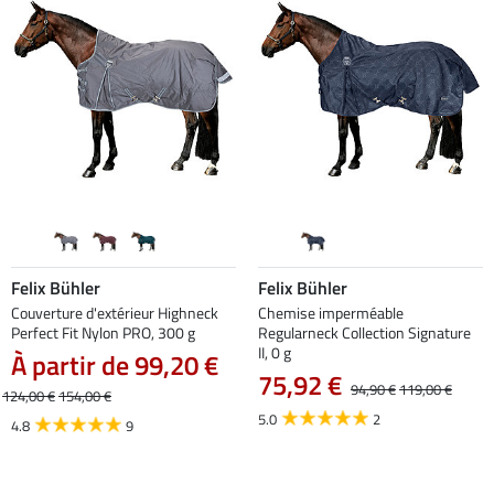
Felix Bühler
Felix Bühler
Couverture d'extérieur Highneck
Chemise imperméable
Perfect Fit Nylon PRO, 300 g
Regularneck Collection Signature
II, 0 g
À partir de 99,20 €
75,92 €
94,90 €
119,00 €
124,00 €
154,00 €
5.0
2
4.8
9