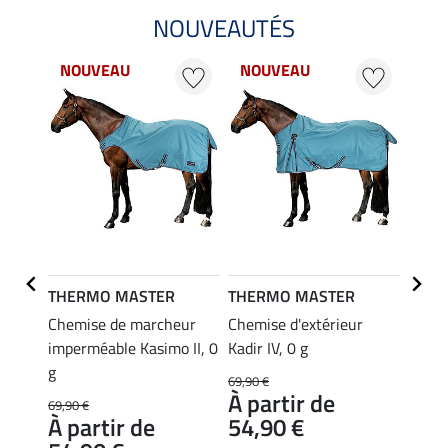
NOUVEAUTÉS
NOUVEAU
NOUVEAU
22 %
THERMO MASTER
THERMO MASTER
Felix
r
Chemise de marcheur
Chemise d'extérieur
Couve
blure
imperméable Kasimo II, 0
Kadir IV, 0 g
Highn
g
69,90 €
124,00
À partir de
99,
69,90 €
À partir de
54,90 €
4.0