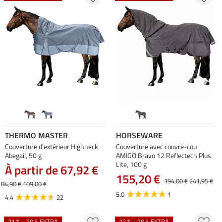
THERMO MASTER
HORSEWARE
Couverture d'extérieur Highneck
Couverture avec couvre-cou
Abegail, 50 g
AMIGO Bravo 12 Reflectech Plus
Lite, 100 g
À partir de 67,92 €
155,20 €
194,00 €
241,95 €
84,90 €
109,00 €
5.0
1
4.4
22
21 % + 20 % EXTRA
22 % + 20 % EXTRA