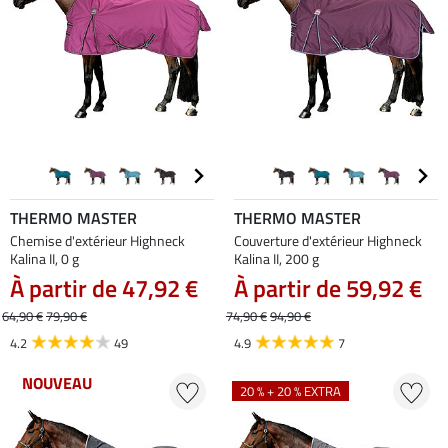
THERMO MASTER
THERMO MASTER
Chemise d'extérieur Highneck
Couverture d'extérieur Highneck
Kalina II, 0 g
Kalina II, 200 g
À partir de 47,92 €
À partir de 59,92 €
64,90 €
79,90 €
74,90 €
94,90 €
4.2
49
4.9
7
NOUVEAU
20 % + 20 % EXTRA