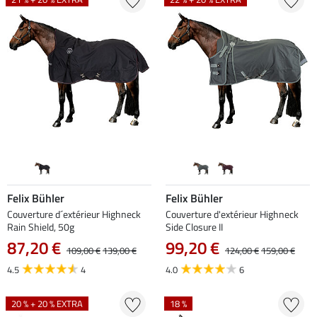
Felix Bühler
Felix Bühler
Couverture d´extérieur Highneck
Couverture d'extérieur Highneck
Rain Shield, 50g
Side Closure II
87,20 €
99,20 €
109,00 €
139,00 €
124,00 €
159,00 €
4.5
4
4.0
6
20 % + 20 % EXTRA
18 %