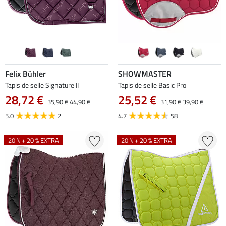
Felix Bühler
SHOWMASTER
Tapis de selle Signature II
Tapis de selle Basic Pro
28,72 €
25,52 €
35,90 €
44,90 €
31,90 €
39,90 €
5.0
2
4.7
58
20 % + 20 % EXTRA
20 % + 20 % EXTRA