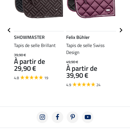
SHOWMASTER
Felix Bühler
Felix
tial
Tapis de selle Brillant
Tapis de selle Swiss
Tapis 
Design
39,90 €
54,90 
À partir de
À pa
49,90 €
29,90 €
À partir de
43,
39,90 €
4.8
19
4.7
4.9
24