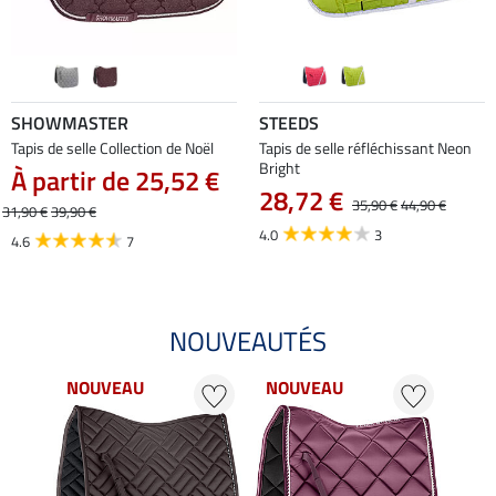
SHOWMASTER
STEEDS
Tapis de selle Collection de Noël
Tapis de selle réfléchissant Neon
Bright
À partir de 25,52 €
28,72 €
35,90 €
44,90 €
31,90 €
39,90 €
4.0
3
4.6
7
NOUVEAUTÉS
NOUVEAU
NOUVEAU
NO