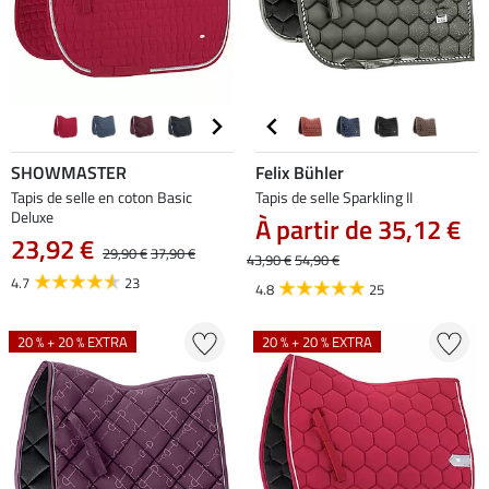
SHOWMASTER
Felix Bühler
Tapis de selle en coton Basic
Tapis de selle Sparkling II
Deluxe
À partir de 35,12 €
23,92 €
29,90 €
37,90 €
43,90 €
54,90 €
4.7
23
4.8
25
20 % + 20 % EXTRA
20 % + 20 % EXTRA