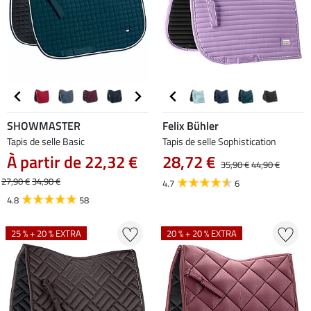
SHOWMASTER
Felix Bühler
Tapis de selle Basic
Tapis de selle Sophistication
À partir de 22,32 €
28,72 €
35,90 €
44,90 €
27,90 €
34,90 €
4.7
6
4.8
58
25 % + 20 % EXTRA
20 % + 20 % EXTRA