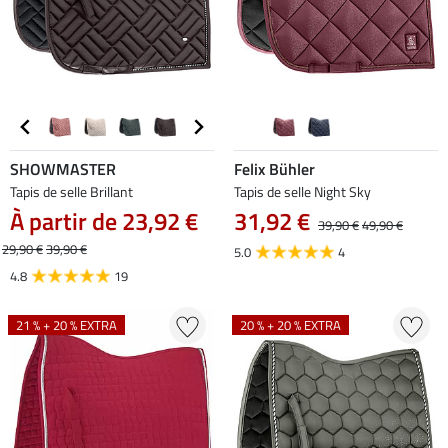
SHOWMASTER
Felix Bühler
Tapis de selle Brillant
Tapis de selle Night Sky
À partir de 23,92 €
31,92 €
39,90 €
49,90 €
29,90 €
39,90 €
5.0
4
4.8
19
21 % + 20 % EXTRA
20 % + 20 % EXTRA