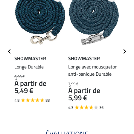
SHOWMASTER
SHOWMASTER
Felix
Longe Durable
Longe avec mousqueton
Tapis 
anti-panique Durable
6,99 €
35,90 
À partir de
28,
7,99 €
5,49 €
À partir de
4.7
5,99 €
4.8
88
4.3
36