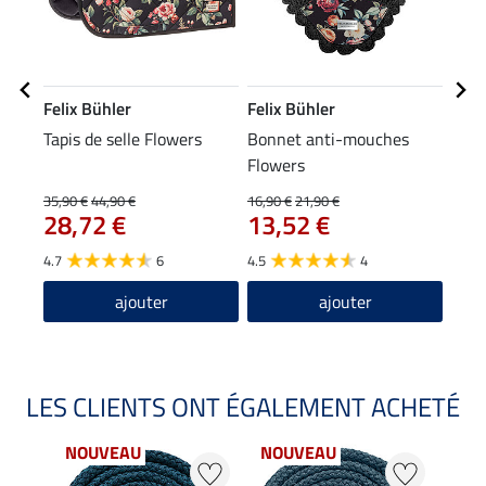
Felix Bühler
Felix Bühler
Feli
Tapis de selle Flowers
Bonnet anti-mouches
Guêt
Flowers
pola
29
(ant
35,90 €
44,90 €
16,90 €
21,90 €
28,72 €
13,52 €
4.7
4.7
6
4.5
4
ajouter
ajouter
LES CLIENTS ONT ÉGALEMENT ACHETÉ
NOUVEAU
NOUVEAU
20 %