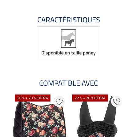
CARACTÉRISTIQUES
Disponible en taille poney
COMPATIBLE AVEC
NO
20 % + 20 % EXTRA
22 % + 20 % EXTRA