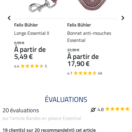
Felix Bühler
Felix Bühler
Felix
tial
Longe Essential II
Bonnet anti-mouches
Longe 
Essential
6,99 €
7,99 €
À partir de
À pa
22,90 €
5,49 €
À partir de
5,9
17,90 €
4.4
5
4.8
4.7
49
ÉVALUATIONS
20 évaluations
4.8
sur l'article Bandes en polaire Essential
19 client(s) sur 20 recommande(nt) cet article