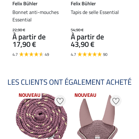
Felix Bühler
Felix Bühler
Feli
Bonnet anti-mouches
Tapis de selle Essential
Guêt
Essential
pola
(ant
22,90 €
54,90 €
29,90
À partir de
À partir de
À p
17,90 €
43,90 €
23
4.7
49
4.7
90
4.7
LES CLIENTS ONT ÉGALEMENT ACHETÉ
NOUVEAU
NOUVEAU
NO