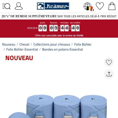
encore
0
0
0
9
9
9
0
0
0
3
3
3
4
4
4
4
4
4
3
4
9
0
0
9
0
3
4
4
3
9
4
0
Nouveau
Cheval
Collections pour chevaux
Felix Bühler
Felix Bühler Essential
Bandes en polaire Essential
NOUVEAU