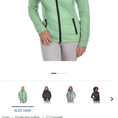
ALOE VERA
Taille: |
Guide des tailles
|
Conseils