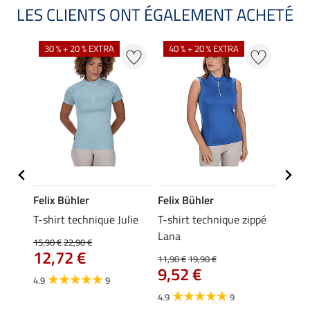
LES CLIENTS ONT ÉGALEMENT ACHETÉ
30 % + 20 % EXTRA
40 % + 20 % EXTRA
20 %
Felix Bühler
Felix Bühler
Felix
ia
T-shirt technique Julie
T-shirt technique zippé
Polo 
Lana
15,90 €
22,90 €
15,90 
12,72 €
12,
11,90 €
19,90 €
9,52 €
4.9
9
4.7
4.9
9