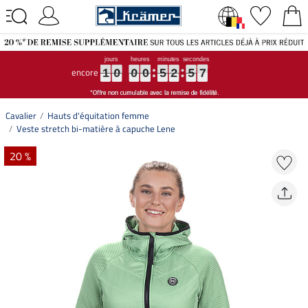
encore
1
1
1
0
0
0
0
0
0
0
0
0
5
5
5
2
2
2
5
5
5
6
6
6
1
0
0
0
5
2
5
6
Cavalier
Hauts d'équitation femme
Veste stretch bi-matière à capuche Lene
20 %