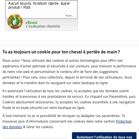
Boutique climatiquement
Tu as toujours un cookie pour ton cheval à portée de main ?
neutre
Nous aussi ! Nous utilisons des cookies et autres technologies pour offrir une
expérience d'achat optimale et sécurisée à nos visiteurs, pour mesurer la performance
Livraison par
de notre site web et personnaliser le contenu afin de faire des suggestions
pertinentes ! Pour cela, nous collectons, depuis le terminal de nos utilisateurs, leurs
données et la manière dont ils naviguent sur notre boutique en ligne.
En autorisant l'utilisation de tous les cookies, tu acceptes que tes données soient
Paiement sécurisé
traitées et transmises à nos prestataires de servics. En cliquant sur Paramètres, puis
Cookies absolument nécessaires, tu acceptes les cookies essentiels à une navigation
fluide et en toute sécurité sur notre boutique en ligne.
À tout moment, tu as la possibilité de révoquer ou dadapter ces paramètres. Tu
Mentions légales
trouveras plus d'informations concernant nos cookies dans notre section
Protection
des données
& Gérer les cookies.
Dernière actualisation le 07.08.2026 à 14:39
Autorisant l'utilisation de tous nos