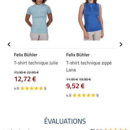
Felix Bühler
Felix Bühler
Felix
essa
T-shirt technique Julie
T-shirt technique zippé
Polo 
Lana
15,90 €
22,90 €
15,90 
12,72 €
12,
11,90 €
19,90 €
9,52 €
4.9
9
4.7
4.9
9
ÉVALUATIONS