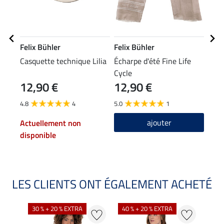
Felix Bühler
Felix Bühler
STE
Casquette technique Lilia
Écharpe d'été Fine Life
Chau
Cycle
Glit
12,90 €
12,90 €
6,9
4.8
4
5.0
1
4.5
ajouter
Actuellement non
disponible
LES CLIENTS ONT ÉGALEMENT ACHETÉ
30 % + 20 % EXTRA
40 % + 20 % EXTRA
20 %