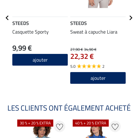
STEEDS
STEEDS
STE
Casquette Sporty
Sweat à capuche Liara
T-sh
9,99 €
27,90 €
34,90 €
11,90
22,32 €
9,5
ajouter
5.0
2
4.6
ajouter
LES CLIENTS ONT ÉGALEMENT ACHETÉ
30 % + 20 % EXTRA
40 % + 20 % EXTRA
20 %