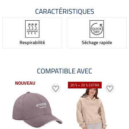
CARACTÉRISTIQUES
Respirabilité
Séchage rapide
COMPATIBLE AVEC
NOUVEAU
20 % + 20 % EXTRA
20