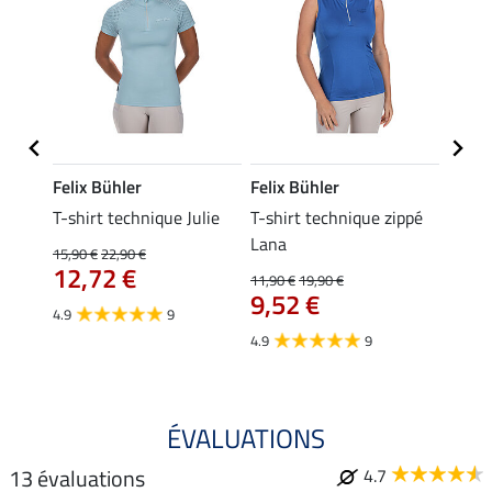
Felix Bühler
Felix Bühler
Felix
essa
T-shirt technique Julie
T-shirt technique zippé
Polo 
Lana
15,90 €
22,90 €
15,90 
12,72 €
12,
11,90 €
19,90 €
9,52 €
4.9
9
4.7
4.9
9
ÉVALUATIONS
13 évaluations
4.7