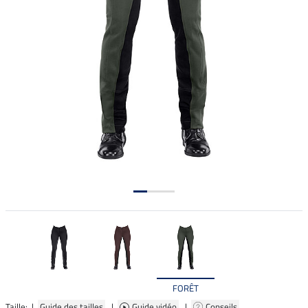
FORÊT
Taille: |
Guide des tailles
|
Guide vidéo
|
Conseils