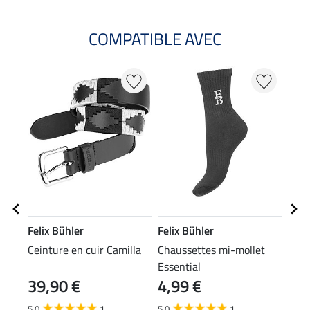
COMPATIBLE AVEC
Felix Bühler
Felix Bühler
Feli
Ceinture en cuir Camilla
Chaussettes mi-mollet
Casq
Essential
39,90 €
4,99 €
8,9
5.0
1
5.0
1
4.7