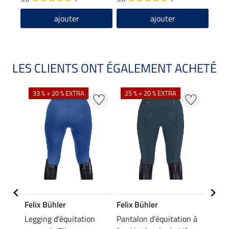
ajouter
ajouter
LES CLIENTS ONT ÉGALEMENT ACHETÉ
33 % + 20 % EXTRA
25 % + 20 % EXTRA
20 %
Felix Bühler
Felix Bühler
Felix
ion
Legging d'équitation
Pantalon d'équitation à
Leggi