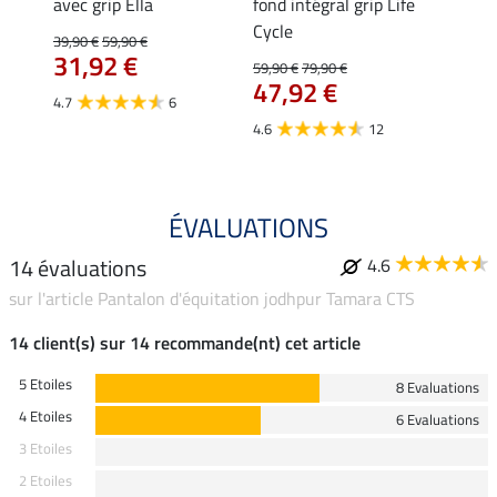
 à
avec grip Ella
fond intégral grip Life
fond 
Tabea
Cycle
39,90 €
59,90 €
59,90 
31,92 €
À pa
59,90 €
79,90 €
47,92 €
47,
4.7
6
4.6
12
4.6
ÉVALUATIONS
14 évaluations
4.6
sur l'article Pantalon d'équitation jodhpur Tamara CTS
14 client(s) sur 14 recommande(nt) cet article
5 Etoiles
8 Evaluations
4 Etoiles
6 Evaluations
3 Etoiles
2 Etoiles