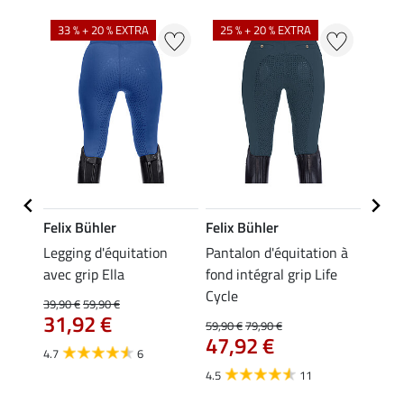
33 % + 20 % EXTRA
25 % + 20 % EXTRA
20 %
Felix Bühler
Felix Bühler
Felix
ion
Legging d'équitation
Pantalon d'équitation à
Leggi
 à
avec grip Ella
fond intégral grip Life
fond 
Tabea
Cycle
39,90 €
59,90 €
59,90 
31,92 €
À pa
59,90 €
79,90 €
47,92 €
47,
4.7
6
4.5
11
4.6