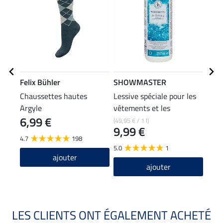
Felix Bühler
SHOWMASTER
Feli
Chaussettes hautes
Lessive spéciale pour les
Cein
Argyle
vêtements et les
6,99 €
29
pantalons d'équitation
(49,95 € / 1 l)
9,99 €
4.7
198
4.5
5.0
1
ajouter
ajouter
LES CLIENTS ONT ÉGALEMENT ACHETÉ