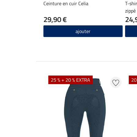
Ceinture en cuir Celia
T-shi
zippé
29,90 €
24,
ajouter
EXTRA
25 % + 20 % EXTRA
20