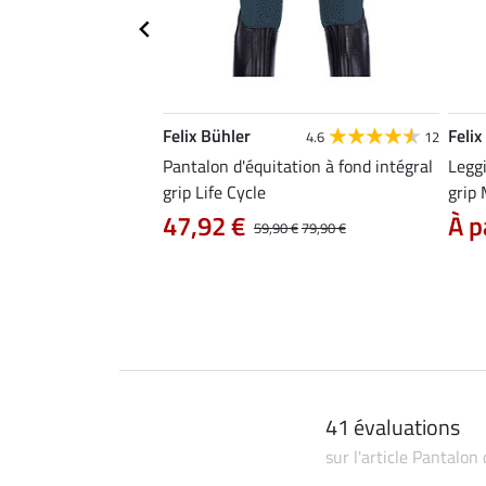
Felix Bühler
Felix
4.5
37
4.6
12
tion à basanes grip
Pantalon d'équitation à fond intégral
Leggi
grip Life Cycle
grip
47,92 €
À p
29,90 €
59,90 €
79,90 €
 23,92 €
39,90 €
41 évaluations
sur l'article Pantalon