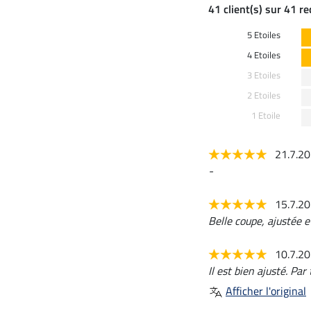
41 client(s) sur 41 r
5 Etoiles
4 Etoiles
3 Etoiles
2 Etoiles
1 Etoile
21.7.2
-
15.7.2
Belle coupe, ajustée e
10.7.2
Il est bien ajusté. Pa
Afficher l'original