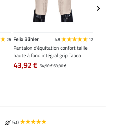
Felix Bühler
Equilibre
26
4.8
12
4
d
Pantalon d'équitation confort taille
Legging d'équitation
haute à fond intégral grip Tabea
Dana
43,92 €
54,90 €
69,90 €
À partir de 23
5.0