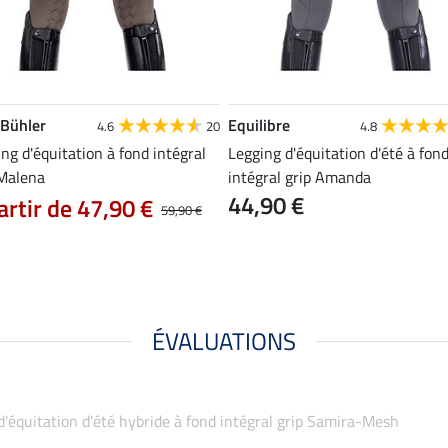
 Bühler
Equilibre
4.6
20
4.8
ng d'équitation à fond intégral
Legging d'équitation d'été à fon
 Malena
intégral grip Amanda
44,90 €
artir de 47,90 €
59,90 €
ÉVALUATIONS
 d'équitation d'été hybride à fond intégral grip Samira-Mesh