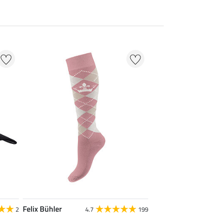
Felix Bühler
2
4.7
199