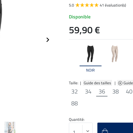
5.0
41 évaluation(s)
Disponible
59,90 €
NOIR
Taille: |
Guide des tailles
|
Guide
32
34
36
38
40
88
Quantité: