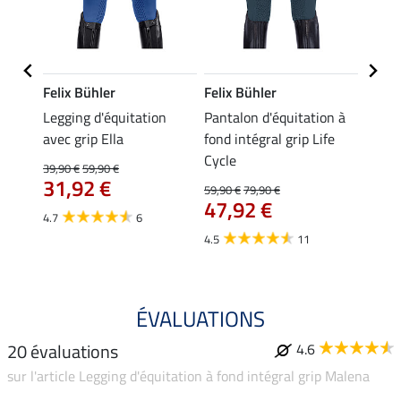
Felix Bühler
Felix Bühler
Felix
ion
Legging d'équitation
Pantalon d'équitation à
Leggi
 à
avec grip Ella
fond intégral grip Life
fond 
Tabea
Cycle
39,90 €
59,90 €
59,90 
31,92 €
À pa
59,90 €
79,90 €
47,92 €
47,
4.7
6
4.5
11
4.6
ÉVALUATIONS
20 évaluations
4.6
sur l'article Legging d'équitation à fond intégral grip Malena