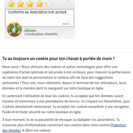
Boutique climatiquement
Tu as toujours un cookie pour ton cheval à portée de main ?
neutre
Nous aussi ! Nous utilisons des cookies et autres technologies pour offrir une
expérience d'achat optimale et sécurisée à nos visiteurs, pour mesurer la performance
Livraison par
de notre site web et personnaliser le contenu afin de faire des suggestions
pertinentes ! Pour cela, nous collectons, depuis le terminal de nos utilisateurs, leurs
données et la manière dont ils naviguent sur notre boutique en ligne.
En autorisant l'utilisation de tous les cookies, tu acceptes que tes données soient
Paiement sécurisé
traitées et transmises à nos prestataires de servics. En cliquant sur Paramètres, puis
Cookies absolument nécessaires, tu acceptes les cookies essentiels à une navigation
fluide et en toute sécurité sur notre boutique en ligne.
À tout moment, tu as la possibilité de révoquer ou dadapter ces paramètres. Tu
Mentions légales
trouveras plus d'informations concernant nos cookies dans notre section
Protection
des données
& Gérer les cookies.