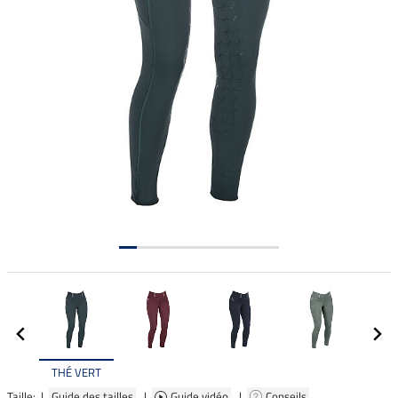
THÉ VERT
Taille: |
Guide des tailles
|
Guide vidéo
|
Conseils