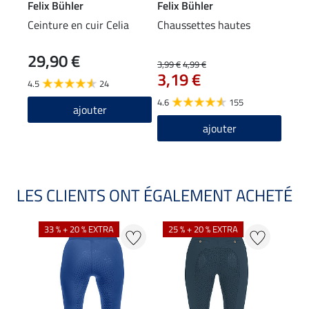
Felix Bühler
Felix Bühler
Feli
Ceinture en cuir Celia
Chaussettes hautes
Chau
Argy
29,90 €
6,9
3,99 €
4,99 €
3,19 €
4.5
24
4.7
4.6
155
ajouter
ajouter
LES CLIENTS ONT ÉGALEMENT ACHETÉ
33 % + 20 % EXTRA
25 % + 20 % EXTRA
20 %