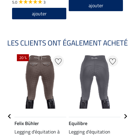
5.0
3
ajouter
ajouter
LES CLIENTS ONT ÉGALEMENT ACHETÉ
20 %
21 %
Felix Bühler
Equilibre
Felix
on à
Legging d'équitation à
Legging d'équitation
Panta