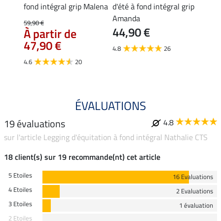
ife
fond intégral grip Malena
d'été à fond intégral grip
confor
Amanda
fond i
59,90 €
44,90 €
À partir de
54,90 
47,90 €
43,
4.8
26
4.6
20
4.8
ÉVALUATIONS
19 évaluations
4.8
sur l'article Legging d'équitation à fond intégral Nathalie CTS
18 client(s) sur 19 recommande(nt) cet article
5 Etoiles
16 Evaluations
4 Etoiles
2 Evaluations
3 Etoiles
1 évaluation
2 Etoiles