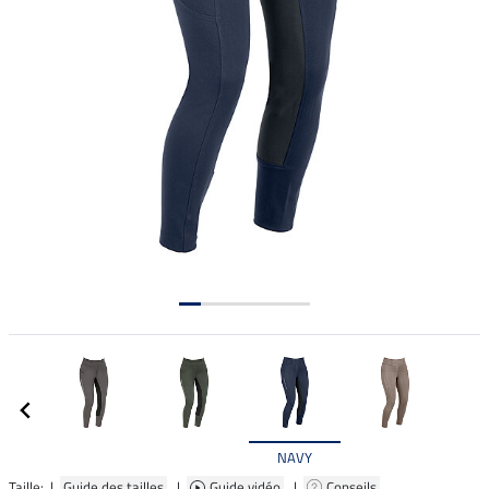
NAVY
Taille: |
Guide des tailles
|
Guide vidéo
|
Conseils