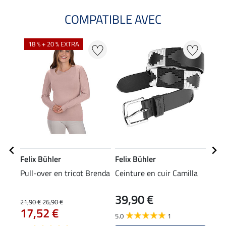
COMPATIBLE AVEC
NO
18 % + 20 % EXTRA
Felix Bühler
Felix Bühler
Feli
Pull-over en tricot Brenda
Ceinture en cuir Camilla
Chau
39,90 €
5,9
21,90 €
26,90 €
17,52 €
5.0
1
4.8