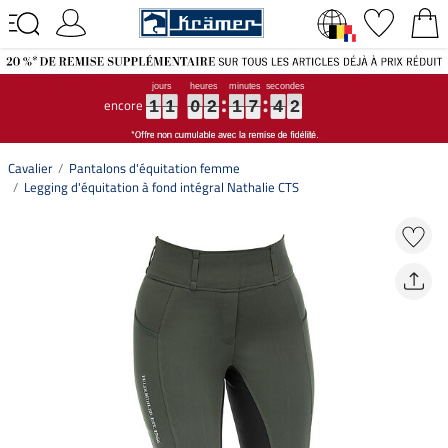
encore
1
1
1
1
1
1
0
0
0
2
2
2
1
1
1
7
7
7
4
4
4
1
1
1
1
1
0
2
1
7
4
1
Cavalier
Pantalons d'équitation femme
Legging d'équitation à fond intégral Nathalie CTS