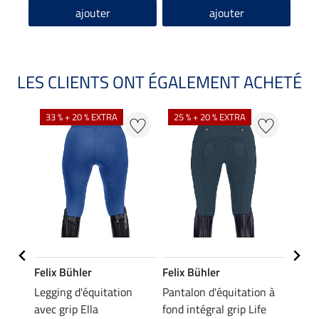
ajouter
ajouter
LES CLIENTS ONT ÉGALEMENT ACHETÉ
33 % + 20 % EXTRA
25 % + 20 % EXTRA
20 %
Felix Bühler
Felix Bühler
Felix
ion
Legging d'équitation
Pantalon d'équitation à
Leggi
 à
avec grip Ella
fond intégral grip Life
fond 