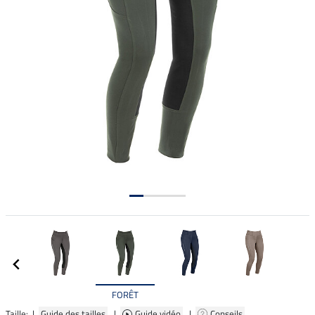
FORÊT
Taille: |
Guide des tailles
|
Guide vidéo
|
Conseils