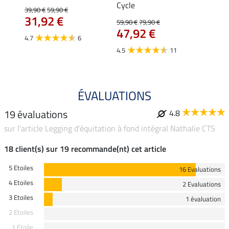
Tabea
Cycle
39,90 €
59,90 €
59,90 
31,92 €
À pa
59,90 €
79,90 €
47,92 €
47,
4.7
6
4.5
11
4.6
ÉVALUATIONS
19 évaluations
4.8
sur l'article Legging d'équitation à fond intégral Nathalie CTS
18 client(s) sur 19 recommande(nt) cet article
5 Etoiles
16 Evaluations
4 Etoiles
2 Evaluations
3 Etoiles
1 évaluation
2 Etoiles
1 Etoile