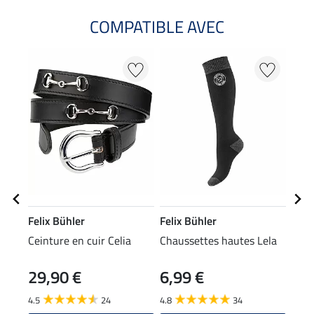
COMPATIBLE AVEC
Felix Bühler
Felix Bühler
Feli
Ceinture en cuir Celia
Chaussettes hautes Lela
T-sh
Lola
29,90 €
6,99 €
22
4.5
24
4.8
34
4.7