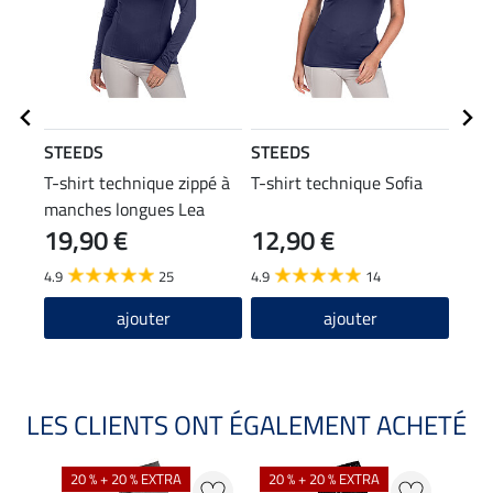
STEEDS
STEEDS
Feli
T-shirt technique zippé à
T-shirt technique Sofia
Casq
manches longues Lea
19,90 €
12,90 €
12
4.9
25
4.9
14
4.8
ajouter
ajouter
LES CLIENTS ONT ÉGALEMENT ACHETÉ
NO
20 % + 20 % EXTRA
20 % + 20 % EXTRA