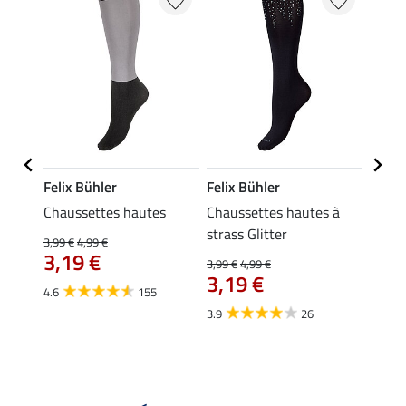
Felix Bühler
Felix Bühler
Kräm
es et
Chaussettes hautes
Chaussettes hautes à
Petit
strass Glitter
3,99 €
4,99 €
0,49 €
3,19 €
À pa
3,99 €
4,99 €
3,19 €
0,3
4.6
155
3.9
26
4.9